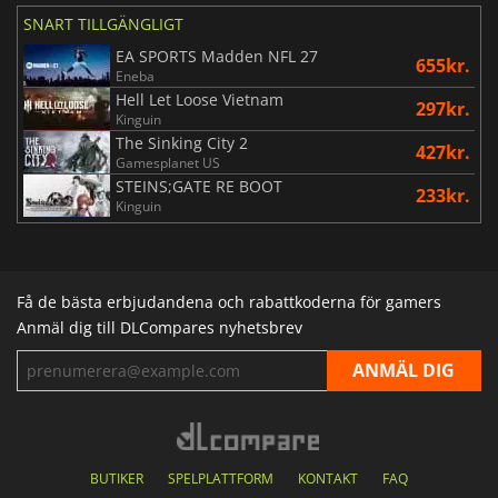
SNART TILLGÄNGLIGT
EA SPORTS Madden NFL 27
655kr.
Eneba
Hell Let Loose Vietnam
297kr.
Kinguin
The Sinking City 2
427kr.
Gamesplanet US
STEINS;GATE RE BOOT
233kr.
Kinguin
Få de bästa erbjudandena och rabattkoderna för gamers
Anmäl dig till DLCompares nyhetsbrev
BUTIKER
SPELPLATTFORM
KONTAKT
FAQ