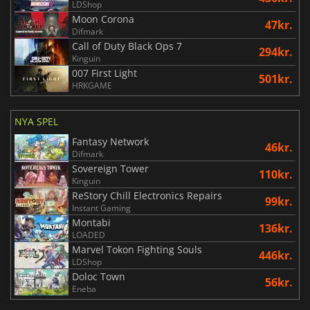
LDShop
Moon Corona
47kr.
Difmark
Call of Duty Black Ops 7
294kr.
Kinguin
007 First Light
501kr.
HRKGAME
NYA SPEL
Fantasy Network
46kr.
Difmark
Sovereign Tower
110kr.
Kinguin
ReStory Chill Electronics Repairs
99kr.
Instant Gaming
Montabi
136kr.
LOADED
Marvel Tokon Fighting Souls
446kr.
LDShop
Doloc Town
56kr.
Eneba