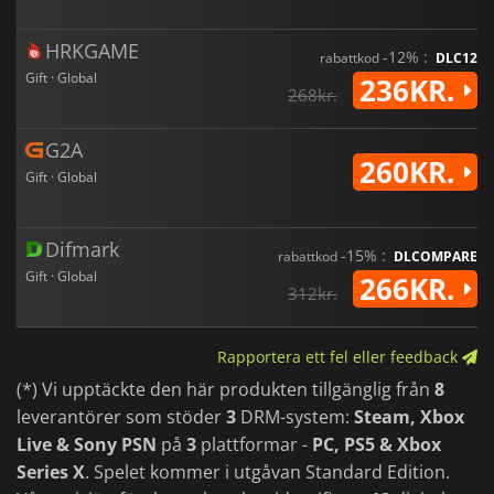
HRKGAME
-12% :
rabattkod
DLC12
Gift · Global
236KR.
268kr.
G2A
260KR.
Gift · Global
Difmark
-15% :
rabattkod
DLCOMPARE
Gift · Global
266KR.
312kr.
Rapportera ett fel eller feedback
(*) Vi upptäckte den här produkten tillgänglig från
8
leverantörer som stöder
3
DRM-system:
Steam, Xbox
Live & Sony PSN
på
3
plattformar -
PC, PS5 & Xbox
Series X
. Spelet kommer i utgåvan Standard Edition.