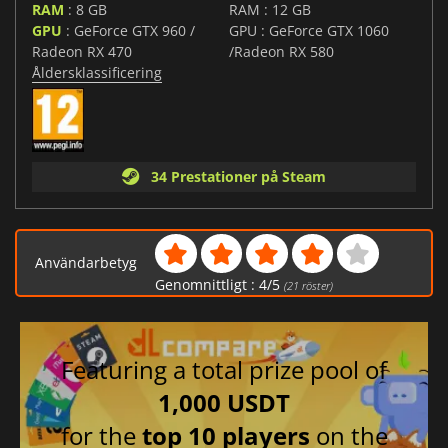
RAM
: 8 GB
RAM : 12 GB
GPU
: GeForce GTX 960 /
GPU : GeForce GTX 1060
Radeon RX 470
/Radeon RX 580
Åldersklassificering
34 Prestationer på Steam
Användarbetyg
Genomnittligt :
4
/
5
(
21
röster)
Featuring a total prize pool of
1,000 USDT
for the
top 10 players
on the