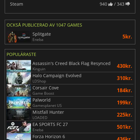
Steam
940
/ 343
OCKSÅ PUBLICERAD AV 1047 GAMES
Splitgate
5kr.
Eneba
POPULÄRASTE
Assassin's Creed Black Flag Resynced
430kr.
Kinguin
Halo Campaign Evolved
310kr.
LDShop
Corsair Cove
184kr.
Game Boost
Palworld
199kr.
Gamesplanet US
Mistfall Hunter
225kr.
LOADED
EA SPORTS FC 27
501kr.
Eneba
Forza Horizon 6
436kr.