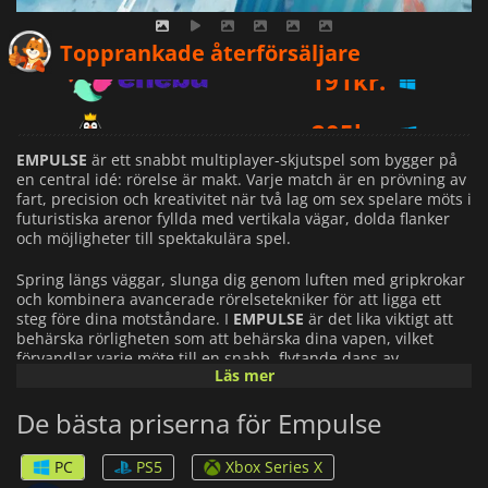
191
kr.
Topprankade återförsäljare
205
kr.
219
kr.
EMPULSE
är ett snabbt multiplayer-skjutspel som bygger på
en central idé: rörelse är makt. Varje match är en prövning av
fart, precision och kreativitet när två lag om sex spelare möts i
futuristiska arenor fyllda med vertikala vägar, dolda flanker
och möjligheter till spektakulära spel.
Spring längs väggar, slunga dig genom luften med gripkrokar
och kombinera avancerade rörelsetekniker för att ligga ett
steg före dina motståndare. I
EMPULSE
är det lika viktigt att
behärska rörligheten som att behärska dina vapen, vilket
förvandlar varje möte till en snabb, flytande dans av
Läs mer
skicklighet och reflexer.
De bästa priserna för Empulse
Slagfältet utvecklas ständigt tack vare P.A.I.N.T.-systemet, en
uppsättning unika förmågor som låter spelarna omforma
striden i realtid. Skapa explosiva fällor, stöd dina lagkamrater,
PC
PS5
Xbox Series X
förbättra din rörlighet eller stör fiendens strategier medan du