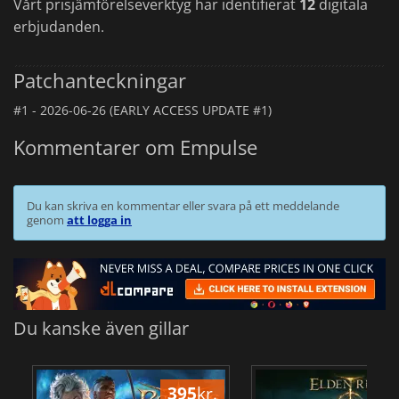
Vårt prisjämförelseverktyg har identifierat
12
digitala
erbjudanden.
Patchanteckningar
#1 -
2026-06-26 (EARLY ACCESS UPDATE #1)
Kommentarer om Empulse
Du kan skriva en kommentar eller svara på ett meddelande
genom
att logga in
Du kanske även gillar
395
kr.
3