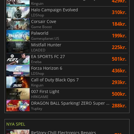
429kr.
Kinguin
Halo Campaign Evolved
310kr.
LDShop
Corsair Cove
184kr.
Game Boost
Palworld
199kr.
Gamesplanet US
Mistfall Hunter
225kr.
LOADED
EA SPORTS FC 27
501kr.
Eneba
Forza Horizon 6
436kr.
LDShop
Call of Duty Black Ops 7
293kr.
Kinguin
007 First Light
500kr.
HRKGAME
DRAGON BALL Sparking! ZERO Super Limit Breaking NEO
288kr.
Yuplay
NYA SPEL
ReStory Chill Electronics Repairs