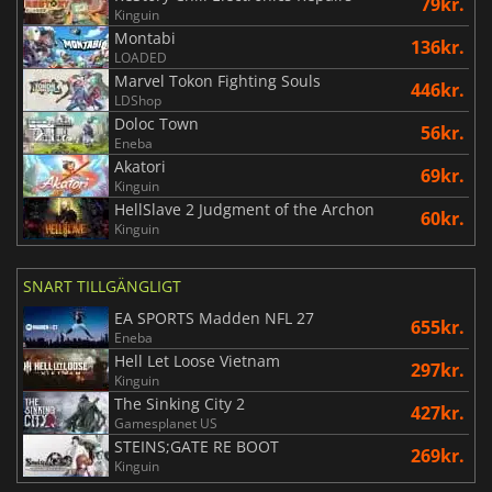
79kr.
Kinguin
Montabi
136kr.
LOADED
Marvel Tokon Fighting Souls
446kr.
LDShop
Doloc Town
56kr.
Eneba
Akatori
69kr.
Kinguin
HellSlave 2 Judgment of the Archon
60kr.
Kinguin
SNART TILLGÄNGLIGT
EA SPORTS Madden NFL 27
655kr.
Eneba
Hell Let Loose Vietnam
297kr.
Kinguin
The Sinking City 2
427kr.
Gamesplanet US
STEINS;GATE RE BOOT
269kr.
Kinguin