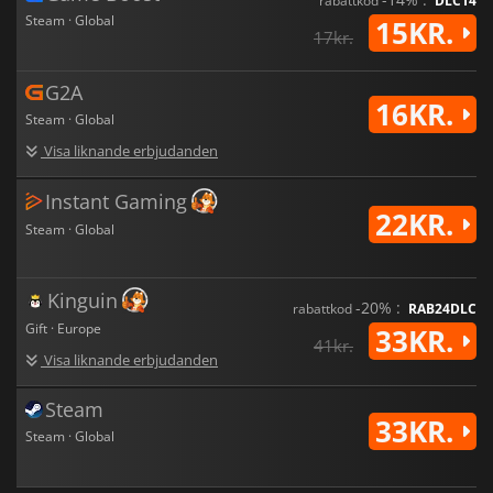
rabattkod
DLC14
Steam · Global
15KR.
17kr.
G2A
16KR.
Steam · Global
Visa liknande erbjudanden
Instant Gaming
22KR.
Steam · Global
Kinguin
-20% :
rabattkod
RAB24DLC
Gift · Europe
33KR.
41kr.
Visa liknande erbjudanden
Steam
33KR.
Steam · Global