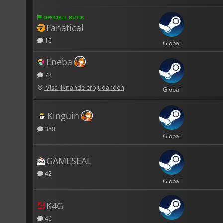
OFFICIELL BUTIK
Fanatical
16
Global
Eneba
73
Visa liknande erbjudanden
Global
Kinguin
380
Global
GAMESEAL
42
Global
K4G
46