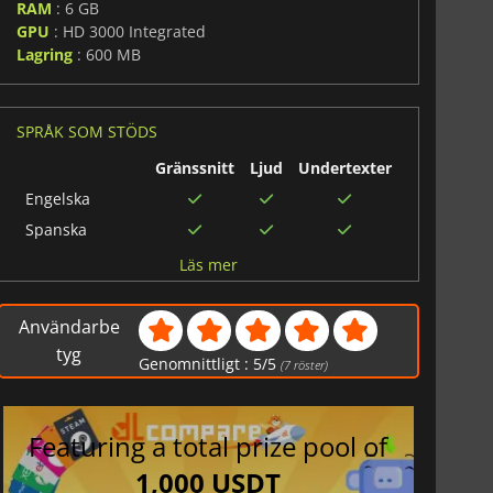
RAM
: 6 GB
GPU
: HD 3000 Integrated
Lagring
: 600 MB
SPRÅK SOM STÖDS
Gränssnitt
Ljud
Undertexter
Engelska
Spanska
Tyska
Läs mer
Ryska
Franska
Användarbe
Italienska
tyg
Genomnittligt :
5
/
5
(
7
röster)
Brasiliansk
portugisiska
Polska
Featuring a total prize pool of
1,000 USDT