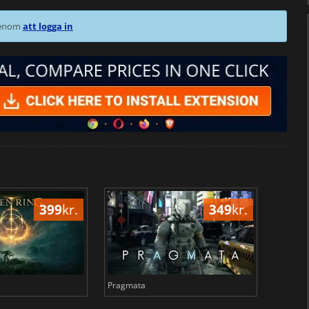
 genom
att logga in
399
kr.
349
kr.
Pragmata
Total 