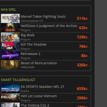
NYA SPEL
Marvel Tokon Fighting Souls
511kr.
Gamesplanet US
HellSlave II Judgment of the Archon
62kr.
Kinguin
Big Walk
129kr.
Kinguin
Kill The Shadow
76kr.
Kinguin
Retrowave 2
8kr.
Kinguin
Beast of Reincarnation
326kr.
HRKGAME
SNART TILLGÄNGLIGT
EA SPORTS Madden NFL 27
655kr.
Eneba
Hell Let Loose Vietnam
296kr.
Kinguin
The Sinking City 2