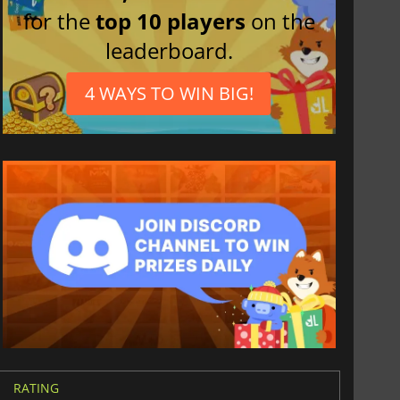
for the
top 10 players
on the
leaderboard.
4 WAYS TO WIN BIG!
RATING