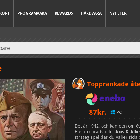
KORT
PROGRAMVARA
REWARDS
HÅRDVARA
NYHETER
e
Topprankade åte
87
kr.
PC
Det är 1942, och kampen om öve
Hasbro-brädspelet
Axis & Alli
strategispel där du väljer sida