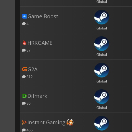
Global
Game Boost
4
Global
HRKGAME
87
Global
G2A
312
Global
Difmark
80
Global
Instant Gaming
466