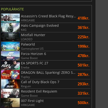
POPULÄRASTE
Assassin's Creed Black Flag Resynced
418kr.
HRKGAME
Halo Campaign Evolved
361kr.
K4G
Mistfall Hunter
225kr.
LOADED
Palworld
199kr.
Gamesplanet US
Forza Horizon 6
478kr.
Game Boost
EA SPORTS FC 27
501kr.
Eneba
74
kr.
169
kr.
DRAGON BALL Sparking! ZERO Super Limit Breaking NEO
287kr.
Yuplay
Call of Duty Black Ops 7
293kr.
Kinguin
Resident Evil Requiem
331kr.
Game Boost
War WARHAMMER 3
Lies Of P
007 First Light
500kr.
HRKGAME