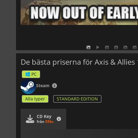
De bästa priserna för Axis & Allie
PC
Steam
Alla typer
STANDARD EDITION
CD Key
från
55kr.