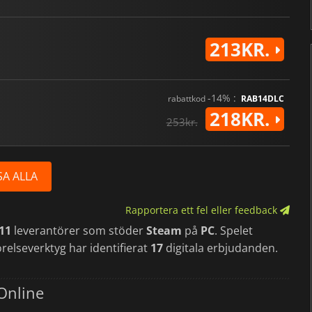
213KR.
-14% :
rabattkod
RAB14DLC
218KR.
253kr.
SA ALLA
Rapportera ett fel eller feedback
11
leverantörer som stöder
Steam
på
PC
. Spelet
relseverktyg har identifierat
17
digitala erbjudanden.
Online