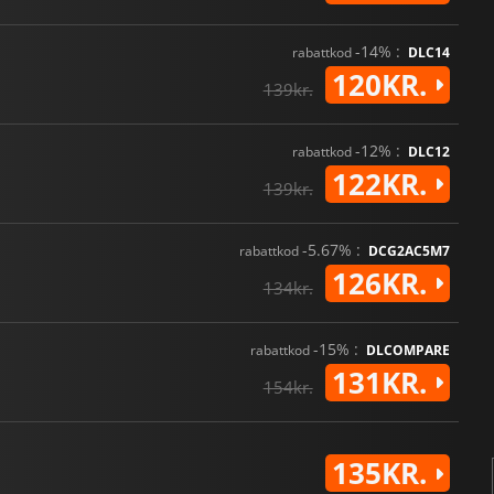
-14% :
rabattkod
DLC14
120KR.
139kr.
-12% :
rabattkod
DLC12
122KR.
139kr.
-5.67% :
rabattkod
DCG2AC5M7
126KR.
134kr.
-15% :
rabattkod
DLCOMPARE
131KR.
154kr.
135KR.