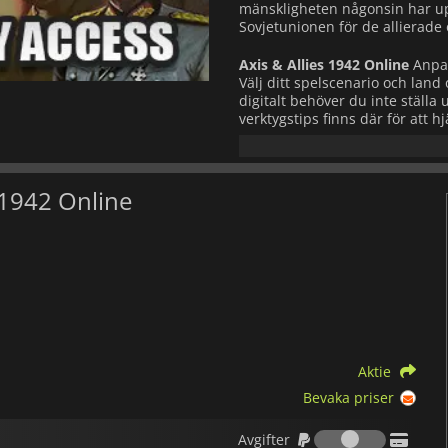
mänskligheten någonsin har upp
Sovjetunionen för de allierade 
Axis & Allies 1942 Online
Anpa
Välj ditt spelscenario och lan
digitalt behöver du inte ställa 
verktygstips finns där för att hj
Eftersom spelet är turordningsb
krigsdagbok kommer att berätta
titta på brädet hela tiden. I e
s 1942 Online
timmar på din tur.
Utför strider som förstärks av 
mot en AI-motståndare eller s
kontrollen till en annan spelar
Mac eller en Linux-maskin. Oc
dig själv mot några av de bäst
rankade säsonger. Valet är ditt
Aktie
Bevaka priser
Avgifter
Avgifter