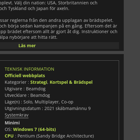
levt. Välj din nation: USA, Storbritannien och
och Tyskland och Japan för axeln.
ssar reglerna från den andra upplagan av brädspelet.
d och börja sedan kampanjen på en gång. Eftersom det är
upp brädet eftersom allt är gjort åt dig. Instruktioner och
älpa nybörjare att hitta rätt.
Läs mer
aserat kan du spela det när din tid tillåter. Din
 historien om tidigare händelser så att du inte behöver
n rankad match kan du till och med vänta upp till 24
TEKNISK INFORMATION
Officiell webbplats
grafik, medryckande musik och ljudeffekter. Spela solo
Kategorier :
Strategi
,
Kortspel & Brädspel
pela som ett lag med vänner genom att lämna över
Utgivare : Beamdog
e. Cross-play med andra på en surfplatta, en dator, en
h om du känner behov av en riktig utmaning kan du testa
Utvecklare : Beamdog
a
Axis & Allies 1942 Online
-spelarna i världen i officiella
Läge(n) : Solo, Multiplayer, Co-op
!
Utgivningsdatum : 2021 skábmamánnu 9
Systemkrav
Minimi
OS:
Windows 7 (64-bits)
CPU
: Pentium (Sandy Bridge Architecture)