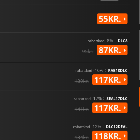
55KR.
-8% :
rabattkod
DLC8
87KR.
95kr.
-16% :
rabattkod
RAB18DLC
117KR.
139kr.
-17% :
rabattkod
SEAL17DLC
117KR.
141kr.
-12% :
rabattkod
DLC12DEAL
118KR.
134kr.