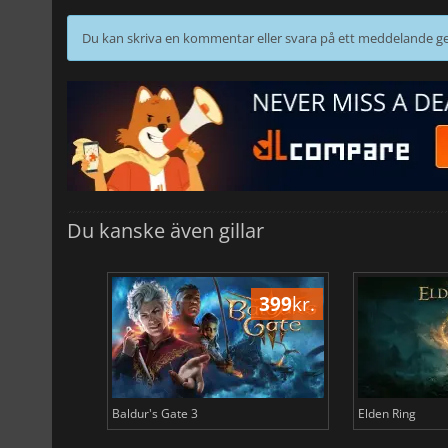
Du kan skriva en kommentar eller svara på ett meddelande
Du kanske även gillar
500
kr.
399
kr.
Baldur's Gate 3
Elden Ring