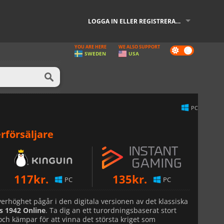
LOGGA IN ELLER REGISTRERA DIG
YOU ARE HERE
WE ALSO SUPPORT
Dark
SWEDEN
USA
mode
PC
rförsäljare
117
kr.
135
kr.
PC
PC
rhöghet pågår i den digitala versionen av det klassiska
es 1942 Online
. Ta dig an ett turordningsbaserat stort
 och kämpar för att vinna det största kriget som