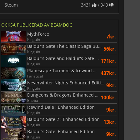
Steam
3431
/ 949
OCKSÅ PUBLICERAD AV BEAMDOG
MythForce
7kr.
Kinguin
Baldur's Gate The Classic Saga Bundle
56kr.
Kinguin
Baldur's Gate and Baldur's Gate II Enhanced Editions
171kr.
Kinguin
Planescape Torment & Icewind Dale Enhanced Editions
437kr.
Fanatical
Neverwinter Nights Enhanced Edition
9kr.
Kinguin
Dungeons & Dragons Enhanced Classics Bundle
100kr.
Eneba
Icewind Dale : Enhanced Edition
9kr.
Kinguin
Baldur's Gate 2 : Enhanced Edition
13kr.
Kinguin
Baldur's Gate: Enhanced Edition
9kr.
Kinguin