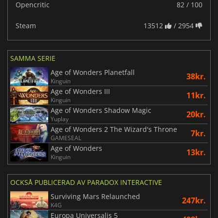
Opencritic
82 / 100
Steam
13512
/ 2954
SAMMA SERIE
Age of Wonders Planetfall
38kr.
Kinguin
Age of Wonders III
11kr.
Kinguin
Age of Wonders Shadow Magic
20kr.
Yuplay
Age of Wonders 2 The Wizard's Throne
7kr.
GAMESEAL
Age of Wonders
13kr.
Kinguin
OCKSÅ PUBLICERAD AV PARADOX INTERACTIVE
Surviving Mars Relaunched
247kr.
K4G
Europa Universalis 5