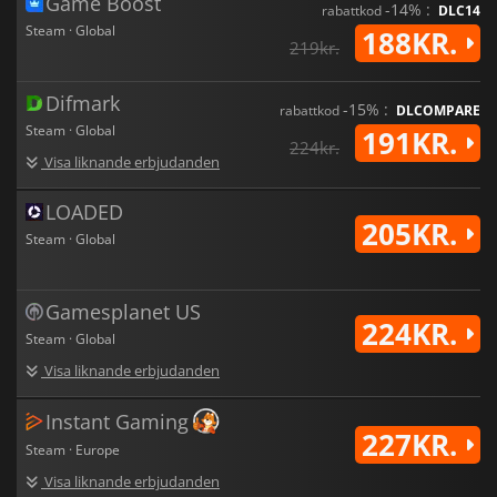
Game Boost
-14% :
rabattkod
DLC14
Steam · Global
188KR.
219kr.
Difmark
-15% :
rabattkod
DLCOMPARE
Steam · Global
191KR.
224kr.
Visa liknande erbjudanden
LOADED
205KR.
Steam · Global
Gamesplanet US
224KR.
Steam · Global
Visa liknande erbjudanden
Instant Gaming
227KR.
Steam · Europe
Visa liknande erbjudanden