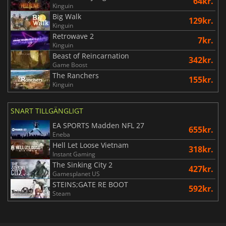
64kr.
Kinguin
Big Walk
129kr.
Kinguin
Retrowave 2
7kr.
Kinguin
Beast of Reincarnation
342kr.
Game Boost
The Ranchers
155kr.
Kinguin
SNART TILLGÄNGLIGT
EA SPORTS Madden NFL 27
655kr.
Eneba
Hell Let Loose Vietnam
318kr.
Instant Gaming
The Sinking City 2
427kr.
Gamesplanet US
STEINS;GATE RE BOOT
592kr.
Steam