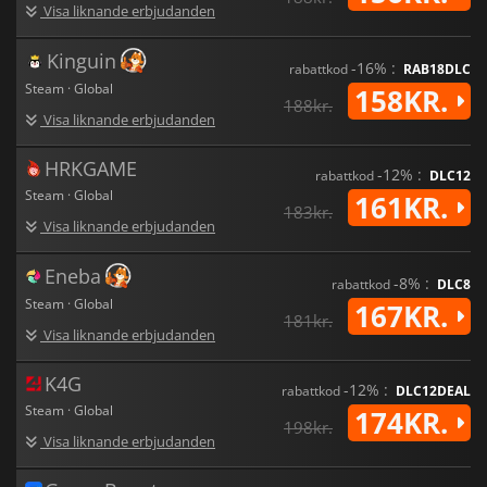
Visa liknande erbjudanden
Kinguin
-16% :
rabattkod
RAB18DLC
Steam · Global
158KR.
188kr.
Visa liknande erbjudanden
HRKGAME
-12% :
rabattkod
DLC12
Steam · Global
161KR.
183kr.
Visa liknande erbjudanden
Eneba
-8% :
rabattkod
DLC8
Steam · Global
167KR.
181kr.
Visa liknande erbjudanden
K4G
-12% :
rabattkod
DLC12DEAL
Steam · Global
174KR.
198kr.
Visa liknande erbjudanden