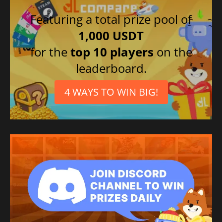
Ryska
Featuring a total prize pool of
1,000 USDT
for the
top 10 players
on the
leaderboard.
4 WAYS TO WIN BIG!