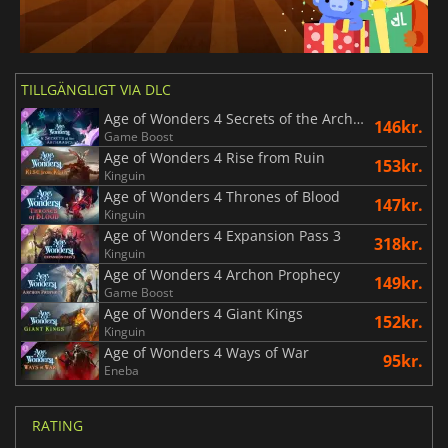
TILLGÄNGLIGT VIA DLC
Age of Wonders 4 Secrets of the Archmages
146kr.
Game Boost
Age of Wonders 4 Rise from Ruin
153kr.
Kinguin
Age of Wonders 4 Thrones of Blood
147kr.
Kinguin
Age of Wonders 4 Expansion Pass 3
318kr.
Kinguin
Age of Wonders 4 Archon Prophecy
149kr.
Game Boost
Age of Wonders 4 Giant Kings
152kr.
Kinguin
Age of Wonders 4 Ways of War
95kr.
Eneba
RATING