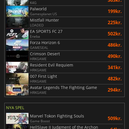
K4G
Palworld
199kr.
Gamesplanet US
Mistfall Hunter
225kr.
LOADED
EA SPORTS FC 27
502kr.
Eneba
Forza Horizon 6
486kr.
GAMESEAL
Crimson Desert
490kr.
HRKGAME
Resident Evil Requiem
341kr.
HRKGAME
007 First Light
482kr.
HRKGAME
Avatar Legends The Fighting Game
294kr.
HRKGAME
NYA SPEL
Marvel Tokon Fighting Souls
509kr.
Game Boost
HellSlave II Judgment of the Archon