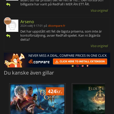
Buah, du har prissatt det fel i ett år nu.... Den första och
billigaste har varit på RedFall i MER ÄN ETT ÅR.
Visa original
Arseno
2024 ođđj 9 17:01
på
dlcompare.fr
Det har uppstått ett fel: de lägsta priserna, som inte är
kontoförsäljning, avser RedFall-spelet. Kan ni åtgärda
detta?
Visa original
Du kanske även gillar
424
kr.
3