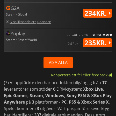
G2A
234KR.
Steam · Global
Visa liknande erbjudanden
Yuplay
-3% :
rabattkod
YU3SUMMER
Steam · Rest of World
235KR.
243kr.
VISA ALLA
Rapportera ett fel eller feedback
(*) Vi upptäckte den här produkten tillgänglig från
17
leverantörer som stöder
6
DRM-system:
Xbox Live,
Epic Games, Steam, Windows, Sony PSN & XBox Play
Anywhere
på
3
plattformar -
PC, PS5 & Xbox Series X
.
Spelet kommer i
3
utgåvor. Vårt prisjämförelseverktyg
har identifierat
337
digitala erbjudanden. Dessutom