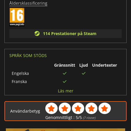
Åldersklassificering
114 Prestationer på Steam
SPRÅK SOM STÖDS
Gränssnitt
Ljud
Undertexter
Engelska
Franska
Spanska
Läs mer
Polska
Tyska
Användarbetyg
Japanska
Genomnittligt :
5
/
5
(
7
röster)
Förenklad kinesiska
Koreanska