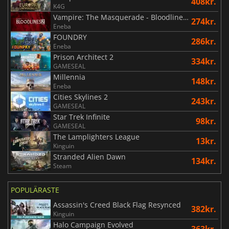
408kr.
K4G
Vampire: The Masquerade - Bloodlines 2
274kr.
Eneba
FOUNDRY
286kr.
Eneba
Prison Architect 2
334kr.
GAMESEAL
Millennia
148kr.
Eneba
Cities Skylines 2
243kr.
GAMESEAL
Star Trek Infinite
98kr.
GAMESEAL
The Lamplighters League
13kr.
Kinguin
Stranded Alien Dawn
134kr.
Steam
POPULÄRASTE
Assassin's Creed Black Flag Resynced
382kr.
Kinguin
Halo Campaign Evolved
363kr.