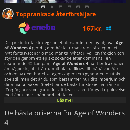
158
kr.
Topprankade återförsäljare
167
kr.
227
kr.
Det prisbelönta strategispelet återvänder i en ny utgåva.
Age
of Wonders 4
ger dig den bästa turbaserade strategin i ett
nytt fantasyscenario med många nyheter. Välj en fraktion och
styr den genom ett episkt sökande efter dominans i en
spännande 4X-kampanj.
Age of Wonders 4
har fler fraktioner
än någonsin, allt från kannibala halflings till månälvor. Var
och en av dem har olika egenskaper som gynnar en distinkt
spelstil, men det är du som bestämmer hur ditt imperium och
dina hjältar växer. Spelet tar de bästa funktionerna från sin
föregångare som grund för att leverera en förnyad upplevelse
med ännu mer spännande detaljer.
I
Age of Wonders 4
förflyttar du dina hjältar och trupper
Läs mer
genom en karta och erövrar städer och territorier för din sak.
Naturligtvis måste du kämpa mot alla typer av fiender,
De bästa priserna för Age of Wonders
inklusive de som tillhör andra krigförande fraktioner och även
4
neutrala monster och trupper. Bygg upp dina arméer och styr
dem i taktiska turordningsbaserade strider och använd