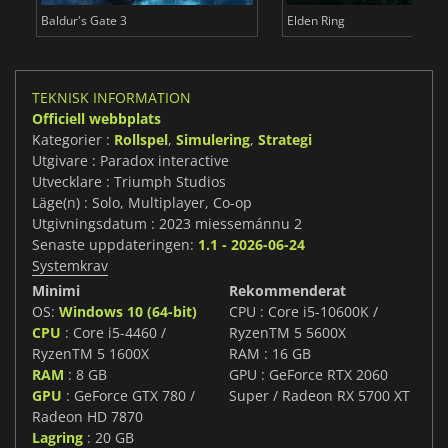
Baldur's Gate 3
Elden Ring
TEKNISK INFORMATION
Officiell webbplats
Kategorier :
Rollspel
,
Simulering
,
Strategi
Utgivare : Paradox interactive
Utvecklare : Triumph Studios
Läge(n) : Solo, Multiplayer, Co-op
Utgivningsdatum : 2023 miessemánnu 2
Senaste uppdateringen:
1.1 - 2026-06-24
Systemkrav
Minimi
Rekommenderat
OS:
Windows 10 (64-bit)
CPU : Core i5-10600K /
CPU
: Core i5-4460 /
RyzenTM 5 5600X
RyzenTM 5 1600X
RAM : 16 GB
RAM
: 8 GB
GPU : GeForce RTX 2060
GPU
: GeForce GTX 780 /
Super / Radeon RX 5700 XT
Radeon HD 7870
Lagring
: 20 GB