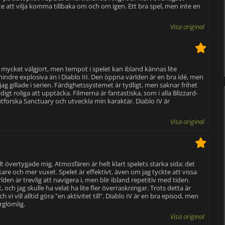
e att vilja komma tillbaka om och om igen. Ett bra spel, men inte en
Visa original
h mycket välgjort, men tempot i spelet kan ibland kännas lite
 mindre explosiva än i Diablo III. Den öppna världen är en bra idé, men
ag gillade i serien. Färdighetssystemet är tydligt, men saknar frihet
igt roliga att upptäcka. Filmerna är fantastiska, som i alla Blizzard-
utforska Sanctuary och utveckla min karaktär. Diablo IV är
Visa original
llt övertygade mig. Atmosfären är helt klart spelets starka sida: det
are och mer vuxet. Spelet är effektivt, även om jag tyckte att vissa
en är trevlig att navigera i, men blir ibland repetitiv med tiden.
t, och jag skulle ha velat ha lite fler överraskningar. Trots detta är
 vill alltid göra "en aktivitet till". Diablo IV är en bra episod, men
rglömlig.
Visa original