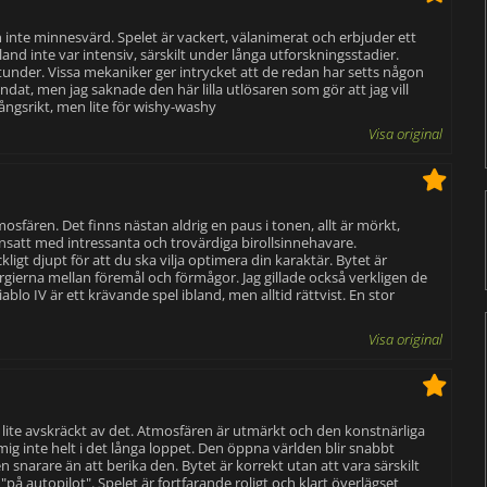
 inte minnesvärd. Spelet är vackert, välanimerat och erbjuder ett
d inte var intensiv, särskilt under långa utforskningsstadier.
tunder. Vissa mekaniker ger intrycket att de redan har setts någon
ndat, men jag saknade den här lilla utlösaren som gör att jag vill
gångsrikt, men lite för wishy-washy
Visa original
sfären. Det finns nästan aldrig en paus i tonen, allt är mörkt,
censatt med intressanta och trovärdiga birollsinnehavare.
ligt djupt för att du ska vilja optimera din karaktär. Bytet är
nergierna mellan föremål och förmågor. Jag gillade också verkligen de
o IV är ett krävande spel ibland, men alltid rättvist. En stor
Visa original
ev lite avskräckt av det. Atmosfären är utmärkt och den konstnärliga
mig inte helt i det långa loppet. Den öppna världen blir snabbt
en snarare än att berika den. Bytet är korrekt utan att vara särskilt
"på autopilot". Spelet är fortfarande roligt och klart överlägset