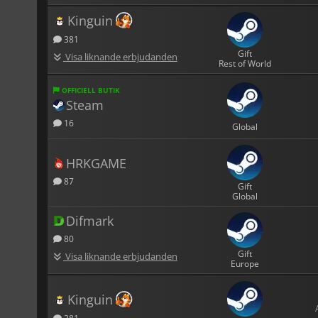
Kinguin
381
Gift
Visa liknande erbjudanden
Rest of World
OFFICIELL BUTIK
Steam
16
Global
HRKGAME
87
Gift
Global
Difmark
80
Gift
Visa liknande erbjudanden
Europe
Kinguin