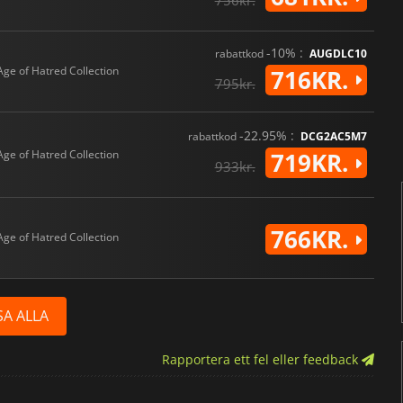
756kr.
-10% :
rabattkod
AUGDLC10
Age of Hatred Collection
716KR.
795kr.
-22.95% :
rabattkod
DCG2AC5M7
Age of Hatred Collection
719KR.
933kr.
766KR.
Age of Hatred Collection
SA ALLA
Rapportera ett fel eller feedback