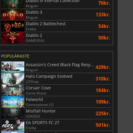
Diablo III Eternal Collection
70kr.
Kinguin
Diablo 3
133kr.
Kinguin
Diablo 2 Battlechest
54kr.
Eneba
Diablo 2
50kr.
GAMESEAL
POPULÄRASTE
Assassin's Creed Black Flag Resynced
429kr.
Kinguin
Halo Campaign Evolved
310kr.
LDShop
Corsair Cove
184kr.
Game Boost
Palworld
199kr.
Gamesplanet US
Mistfall Hunter
225kr.
LOADED
EA SPORTS FC 27
501kr.
Eneba