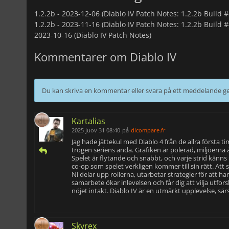
1.2.2b -
2023-12-06 (Diablo IV Patch Notes: 1.2.2b Build 
1.2.2b -
2023-11-16 (Diablo IV Patch Notes: 1.2.2b Build 
2023-10-16 (Diablo IV Patch Notes)
Kommentarer om Diablo IV
Du kan skriva en kommentar eller svara på ett meddelande
Kartalias
2025 juov 31 08:40
på
dlcompare.fr
Jag hade jättekul med Diablo 4 från de allra första
trogen seriens anda. Grafiken är polerad, miljöerna
Spelet är flytande och snabbt, och varje strid känns ri
co-op som spelet verkligen kommer till sin rätt. At
Ni delar upp rollerna, utarbetar strategier för att 
samarbete ökar inlevelsen och får dig att vilja utfor
nöjet intakt. Diablo IV är en utmärkt upplevelse, sär
Skyrex