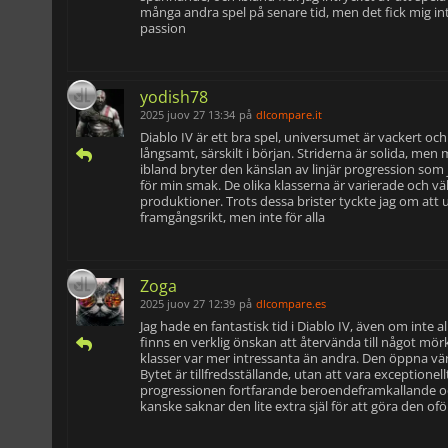
många andra spel på senare tid, men det fick mig int
passion
yodish78
2025 juov 27 13:34
på
dlcompare.it
Diablo IV är ett bra spel, universumet är vackert oc
långsamt, särskilt i början. Striderna är solida, men
ibland bryter den känslan av linjär progression som j
för min smak. De olika klasserna är varierade och väld
produktioner. Trots dessa brister tyckte jag om att 
framgångsrikt, men inte för alla
Zoga
2025 juov 27 12:39
på
dlcompare.es
Jag hade en fantastisk tid i Diablo IV, även om inte a
finns en verklig önskan att återvända till något mörk
klasser var mer intressanta än andra. Den öppna värld
Bytet är tillfredsställande, utan att vara exceptionell
progressionen fortfarande beroendeframkallande och vi
kanske saknar den lite extra själ för att göra den ofö