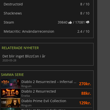
Destructoid
8 / 10
Shacknews
8 / 10
Steam
39840
/ 17081
Metacritic: Användarrecension
2.4 / 10
RELATERADE NYHETER
Det blir inget BlizzCon i år
2020-05-28
SAMMA SERIE
Diablo 2 Resurrected – Infernal Edition
270kr.
Kinguin
Diablo 2 Resurrected
88kr.
Eneba
Diablo Prime Evil Collection
129kr.
Kinguin