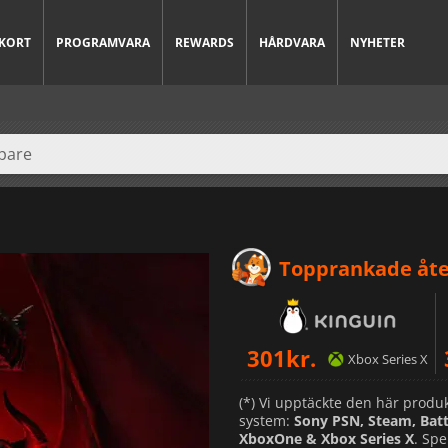
KORT
PROGRAMVARA
REWARDS
HÅRDVARA
NYHETER
Topprankade åte
301
kr.
Xbox Series X
(*) Vi upptäckte den här produk
system:
Sony PSN, Steam, Batt
XboxOne & Xbox Series X
. Sp