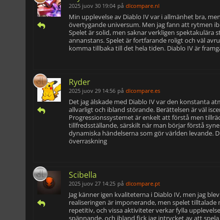
2025 juov 30 19:04
på
dlcompare.nl
Min upplevelse av Diablo IV var i allmänhet bra, men
övertygande universum. Men jag fann att rytmen iblan
Spelet är solid, men saknar verkligen spektakulära s
annanstans. Spelet är fortfarande roligt och väl avru
komma tillbaka till det hela tiden. Diablo IV är fram
Ryder
2025 juov 29 14:56
på
dlcompare.es
Det jag älskade med Diablo IV var den konstanta atmo
allvarligt och ibland störande. Berättelsen är väl is
Progressionssystemet är enkelt att förstå men tillräck
tillfredsställande, särskilt när man börjar förstå sy
dynamiska händelserna som gör världen levande. Diabl
överraskning
Scibella
2025 juov 27 14:25
på
dlcompare.pt
Jag känner igen kvaliteterna i Diablo IV, men jag bl
realiseringen är imponerande, men spelet tilltalade 
repetitiv, och vissa aktiviteter verkar fylla upplevels
spännande, och ibland fick jag intrycket av att spela 