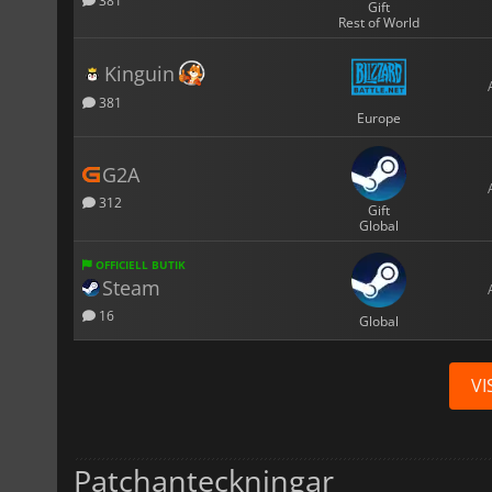
381
Gift
Rest of World
Kinguin
381
Europe
G2A
312
Gift
Global
OFFICIELL BUTIK
Steam
16
Global
VI
Patchanteckningar