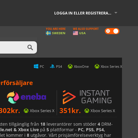
LOGGA IN ELLER REGISTRERA DIG
YOU ARE HERE
WE ALSO SUPPORT
Dark
SWEDEN
USA
mode
PC
PS4
XboxOne
Xbox Series X
rförsäljare
302
kr.
351
kr.
Xbox Series X
Xbox Series X
ten tillgänglig från
18
leverantörer som stöder
4
DRM-
le.net & Xbox Live
på
5
plattformar -
PC, PS5, PS4,
elet kommer i
8
utgåvor. Vårt prisjämförelseverktyg har