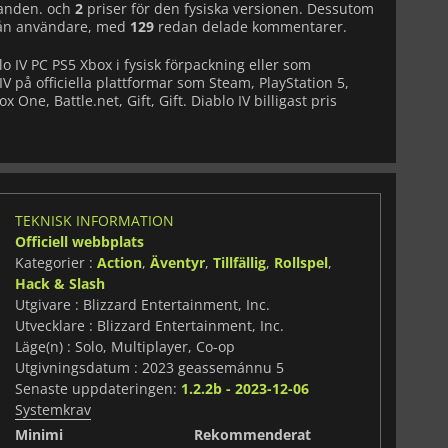
danden. och
2
priser för den fysiska versionen. Dessutom
från användare, med
129
redan delade kommentarer.
lo IV PC PS5 Xbox i fysisk förpackning eller som
IV på officiella plattformar som Steam, PlayStation 5,
x One, Battle.net, Gift, Gift. Diablo IV billigast pris
TEKNISK INFORMATION
Officiell webbplats
Kategorier :
Action
,
Äventyr
,
Tillfällig
,
Rollspel
,
Hack & Slash
Utgivare : Blizzard Entertainment, Inc.
Utvecklare : Blizzard Entertainment, Inc.
Läge(n) : Solo, Multiplayer, Co-op
Utgivningsdatum : 2023 geassemánnu 5
Senaste uppdateringen:
1.2.2b - 2023-12-06
Systemkrav
Minimi
Rekommenderat