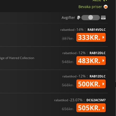
Bevaka priser
Avgifter
Avgifter
-14% :
rabattkod
RAB14VDLC
333KR.
387kr.
-12% :
rabattkod
RAB12DLC
Age of Hatred Collection
483KR.
548kr.
-12% :
rabattkod
RAB12DLC
500KR.
568kr.
-23.07% :
rabattkod
DCG2AC5M7
505KR.
656kr.