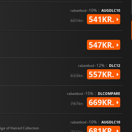
-10% :
rabattkod
AUGDLC10
541KR.
601kr.
547KR.
-12% :
rabattkod
DLC12
557KR.
633kr.
-15% :
rabattkod
DLCOMPARE
669KR.
787kr.
-10% :
rabattkod
AUGDLC10
Age of Hatred Collection
681KR.