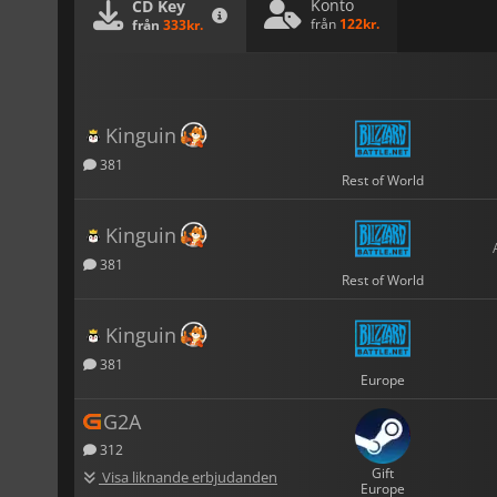
Konto
CD Key
från
122kr.
från
333kr.
Kinguin
381
Rest of World
Kinguin
381
Rest of World
Kinguin
381
Europe
G2A
312
Gift
Visa liknande erbjudanden
Europe