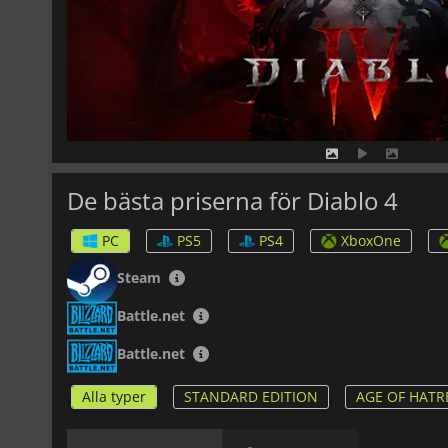
De bästa priserna för Diablo 4
PC
PS5
PS4
XboxOne
Steam
Battle.net
Battle.net
Alla typer
STANDARD EDITION
AGE OF HATR