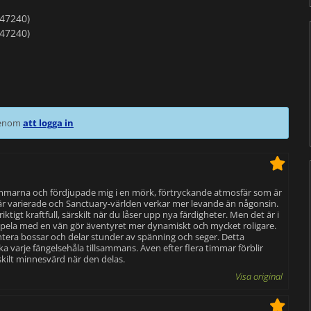
#47240)
#47240)
 genom
att logga in
 timmarna och fördjupade mig i en mörk, förtryckande atmosfär som är
 är varierade och Sanctuary-världen verkar mer levande än någonsin.
ktigt kraftfull, särskilt när du låser upp nya färdigheter. Men det är i
t spela med en vän gör äventyret mer dynamiskt och mycket roligare.
hantera bossar och delar stunder av spänning och seger. Detta
ska varje fängelsehåla tillsammans. Även efter flera timmar förblir
skilt minnesvärd när den delas.
Visa original