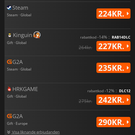
Steam
224KR.
Steam · Global
Kinguin
-14% :
rabattkod
RAB14DLC
Gift · Global
227KR.
264kr.
G2A
235KR.
Steam · Global
HRKGAME
-12% :
rabattkod
DLC12
Gift · Global
242KR.
275kr.
G2A
290KR.
Gift · Europe
Visa liknande erbjudanden