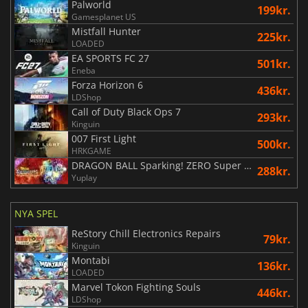
Palworld
199kr.
Gamesplanet US
Mistfall Hunter
225kr.
LOADED
EA SPORTS FC 27
501kr.
Eneba
Forza Horizon 6
436kr.
LDShop
Call of Duty Black Ops 7
293kr.
Kinguin
007 First Light
500kr.
HRKGAME
DRAGON BALL Sparking! ZERO Super Limit Breaking NEO
288kr.
Yuplay
NYA SPEL
ReStory Chill Electronics Repairs
79kr.
Kinguin
Montabi
136kr.
LOADED
Marvel Tokon Fighting Souls
446kr.
LDShop