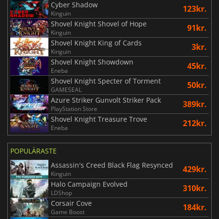
Cyber Shadow
123kr.
Kinguin
Shovel Knight Shovel of Hope
91kr.
Kinguin
Shovel Knight King of Cards
3kr.
Kinguin
Shovel Knight Showdown
45kr.
Eneba
Shovel Knight Specter of Torment
50kr.
GAMESEAL
Azure Striker Gunvolt Striker Pack
389kr.
PlayStation Store
Shovel Knight Treasure Trove
212kr.
Eneba
POPULÄRASTE
Assassin's Creed Black Flag Resynced
429kr.
Kinguin
Halo Campaign Evolved
310kr.
LDShop
Corsair Cove
184kr.
Game Boost