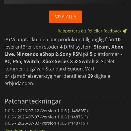
VISA ALLA
Rapportera ett fel eller feedback
(*) Vi upptäckte den här produkten tillgänglig från
10
leverantörer som stöder
4
DRM-system:
Steam, Xbox
Live, Nintendo eShop & Sony PSN
på
5
plattformar -
PC, PS5, Switch, Xbox Series X & Switch 2
. Spelet
kommer i utgåvan Standard Edition. Vårt
prisjämförelseverktyg har identifierat
29
digitala
erbjudanden.
Patchanteckningar
1.0.6 -
2026-07-12 (Version 1.0.6 [r148805])
1.0.6 -
2026-07-07 (Version 1.0.6 [r148751])
1.0.6 -
2026-07-03 (Version 1.0.6 [r148716])
Visa tidigare patchar