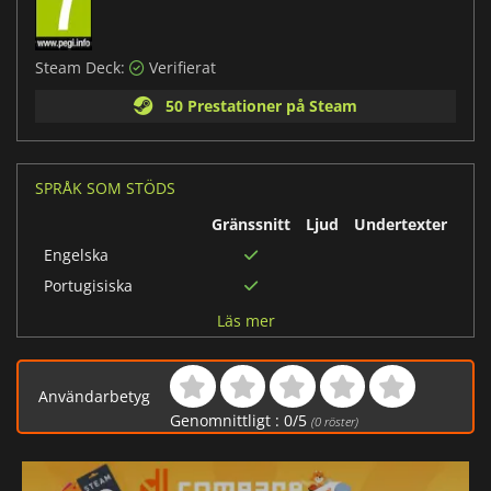
Steam Deck:
Verifierat
50 Prestationer på Steam
SPRÅK SOM STÖDS
Gränssnitt
Ljud
Undertexter
Engelska
Portugisiska
Koreanska
Läs mer
Ryska
Traditionell
Användarbetyg
kinesiska
Genomnittligt :
0
/
5
(
0
röster)
Förenklad kinesiska
Franska
Italienska