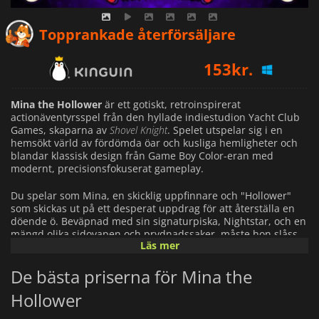
126
kr.
Topprankade återförsäljare
153
kr.
170
kr.
Mina the Hollower
är ett gotiskt, retroinspirerat
actionäventyrsspel från den hyllade indiestudion Yacht Club
Games, skaparna av
Shovel Knight
. Spelet utspelar sig i en
hemsökt värld av fördömda öar och kusliga hemligheter och
blandar klassisk design från Game Boy Color-eran med
modernt, precisionsfokuserat gameplay.
Du spelar som Mina, en skicklig uppfinnare och "Hollower"
som skickas ut på ett desperat uppdrag för att återställa en
döende ö. Beväpnad med sin signaturpiska, Nightstar, och en
mängd olika sidovapen och prydnadssaker, måste hon slåss
Läs mer
mot groteska varelser, upptäcka dolda stigar och lösa
mysteriet bakom öns förfall.
De bästa priserna för Mina the
Spelets kärna är en kombination av toppstyrd utforskning,
Hollower
actionstrider och pusseldrivna upptäckter. Spelarna kan piska
fiender från flera vinklar, ducka och kontra med noggrann