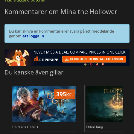
Kommentarer om Mina the Hollower
Du kan skriva en kommentar eller svara på ett meddelande
genom
att logga in
Du kanske även gillar
395
kr.
3
Baldur's Gate 3
Elden Ring