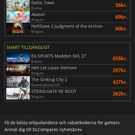
Doloc Town
56kr.
Eneba
Akatori
69kr.
Kinguin
HellSlave 2 Judgment of the Archon
60kr.
Kinguin
SNART TILLGÄNGLIGT
EA SPORTS Madden NFL 27
655kr.
Eneba
Hell Let Loose Vietnam
297kr.
Kinguin
The Sinking City 2
427kr.
Gamesplanet US
STEINS;GATE RE BOOT
262kr.
Kinguin
Få de bästa erbjudandena och rabattkoderna för gamers
Anmäl dig till DLCompares nyhetsbrev