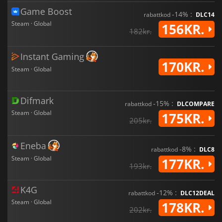
Game Boost
-14% :
rabattkod
DLC14
Steam · Global
156KR.
182kr.
Instant Gaming
170KR.
Steam · Global
Difmark
-15% :
rabattkod
DLCOMPARE
Steam · Global
175KR.
205kr.
Eneba
-8% :
rabattkod
DLC8
Steam · Global
177KR.
193kr.
K4G
-12% :
rabattkod
DLC12DEAL
Steam · Global
178KR.
202kr.