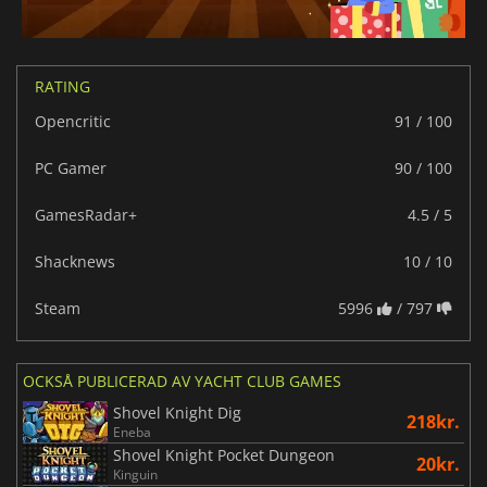
RATING
Opencritic
91 / 100
PC Gamer
90 / 100
GamesRadar+
4.5 / 5
Shacknews
10 / 10
Steam
5996
/ 797
OCKSÅ PUBLICERAD AV YACHT CLUB GAMES
Shovel Knight Dig
218kr.
Eneba
Shovel Knight Pocket Dungeon
20kr.
Kinguin