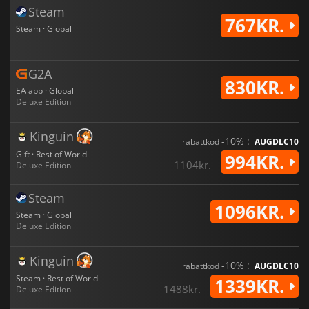
Steam
767KR.
Steam · Global
G2A
830KR.
EA app · Global
Deluxe Edition
Kinguin
-10% :
rabattkod
AUGDLC10
Gift · Rest of World
994KR.
1104kr.
Deluxe Edition
Steam
1096KR.
Steam · Global
Deluxe Edition
Kinguin
-10% :
rabattkod
AUGDLC10
Steam · Rest of World
1339KR.
1488kr.
Deluxe Edition