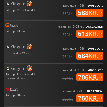
Kinguin
-10% :
rabattkod
AUGDLC10
EA app · Rest of World
588KR.
653kr.
G2A
-9.03% :
rabattkod
DCG2AC5M7
EA app · Global
613KR.
673kr.
Kinguin
-10% :
rabattkod
AUGDLC10
Gift · Rest of World
684KR.
761kr.
Kinguin
-10% :
rabattkod
AUGDLC10
EA app · Rest of World
706KR.
784kr.
Deluxe Edition
K4G
-12% :
rabattkod
DLC12DEAL
EA app · Global
760KR.
863kr.