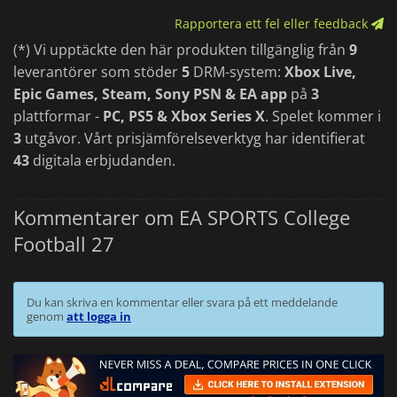
Rapportera ett fel eller feedback
(*) Vi upptäckte den här produkten tillgänglig från
9
leverantörer som stöder
5
DRM-system:
Xbox Live,
Epic Games, Steam, Sony PSN & EA app
på
3
plattformar -
PC, PS5 & Xbox Series X
. Spelet kommer i
3
utgåvor. Vårt prisjämförelseverktyg har identifierat
43
digitala erbjudanden.
Kommentarer om EA SPORTS College
Football 27
Du kan skriva en kommentar eller svara på ett meddelande
genom
att logga in