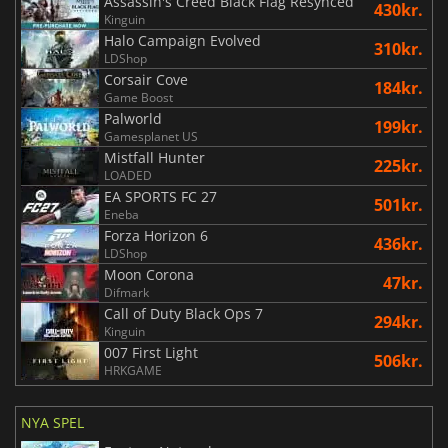
Assassin's Creed Black Flag Resynced
430kr.
Kinguin
Halo Campaign Evolved
310kr.
LDShop
Corsair Cove
184kr.
Game Boost
Palworld
199kr.
Gamesplanet US
Mistfall Hunter
225kr.
LOADED
EA SPORTS FC 27
501kr.
Eneba
Forza Horizon 6
436kr.
LDShop
Moon Corona
47kr.
Difmark
Call of Duty Black Ops 7
294kr.
Kinguin
007 First Light
506kr.
HRKGAME
NYA SPEL