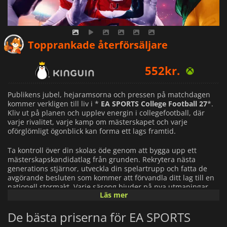
453
kr.
Topprankade återförsäljare
552
kr.
620
kr.
Publikens jubel, hejaramsorna och pressen på matchdagen
kommer verkligen till liv i *
EA SPORTS College Football 27
*.
Kliv ut på planen och upplev energin i collegefootball, där
varje rivalitet, varje kamp om mästerskapet och varje
oförglömligt ögonblick kan forma ett lags framtid.
Ta kontroll över din skolas öde genom att bygga upp ett
mästerskapskandidatlag från grunden. Rekrytera nästa
generations stjärnor, utveckla din spelartrupp och fatta de
avgörande besluten som kommer att förvandla ditt lag till en
nationell stormakt. Varje säsong bjuder på nya utmaningar,
Läs mer
och varje seger tar dig ett steg närmare collegefotbollens ära.
De bästa priserna för EA SPORTS
Skapa ditt eget arv som spelare och utvecklas från lovande
nyrekrytering till campuslegend. Förtjäna din plats under