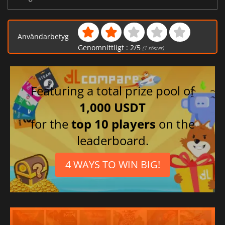
Användarbetyg
Genomnittligt :
2
/
5
(
1
röster)
Featuring a total prize pool of
1,000 USDT
for the
top 10 players
on the
leaderboard.
4 WAYS TO WIN BIG!