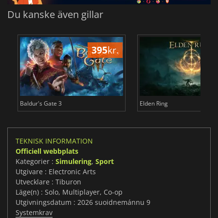
Du kanske även gillar
395
kr.
3
Baldur's Gate 3
Elden Ring
TEKNISK INFORMATION
Officiell webbplats
Kategorier :
Simulering
,
Sport
Utgivare : Electronic Arts
Utvecklare : Tiburon
Läge(n) : Solo, Multiplayer, Co-op
Utgivningsdatum : 2026 suoidnemánnu 9
Systemkrav