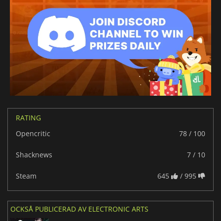
RATING
Opencritic
78 / 100
Shacknews
7 / 10
Steam
645
/ 995
OCKSÅ PUBLICERAD AV ELECTRONIC ARTS