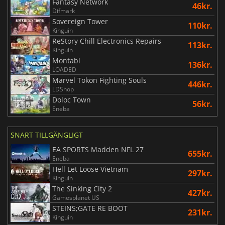
Fantasy Network
46kr.
Difmark
Sovereign Tower
110kr.
Kinguin
ReStory Chill Electronics Repairs
113kr.
Kinguin
Montabi
136kr.
LOADED
Marvel Tokon Fighting Souls
446kr.
LDShop
Doloc Town
56kr.
Eneba
SNART TILLGÄNGLIGT
EA SPORTS Madden NFL 27
655kr.
Eneba
Hell Let Loose Vietnam
297kr.
Kinguin
The Sinking City 2
427kr.
Gamesplanet US
STEINS;GATE RE BOOT
231kr.
Kinguin