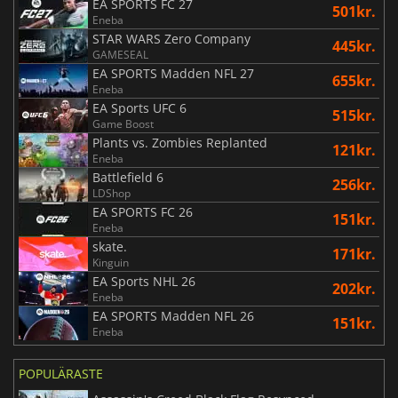
EA SPORTS FC 27
501kr.
Eneba
STAR WARS Zero Company
445kr.
GAMESEAL
EA SPORTS Madden NFL 27
655kr.
Eneba
EA Sports UFC 6
515kr.
Game Boost
Plants vs. Zombies Replanted
121kr.
Eneba
Battlefield 6
256kr.
LDShop
EA SPORTS FC 26
151kr.
Eneba
skate.
171kr.
Kinguin
EA Sports NHL 26
202kr.
Eneba
EA SPORTS Madden NFL 26
151kr.
Eneba
POPULÄRASTE