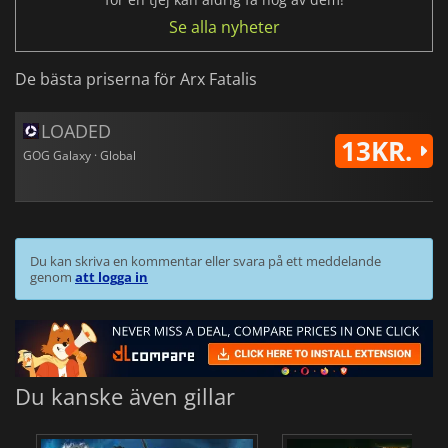
Se alla nyheter
De bästa priserna för Arx Fatalis
LOADED
13KR.
GOG Galaxy · Global
Du kan skriva en kommentar eller svara på ett meddelande
genom
att logga in
Du kanske även gillar