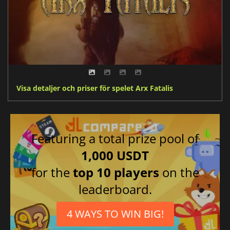
Visa detaljer och priser för spelet Arx Fatalis
Featuring a total prize pool of
1,000 USDT
for the
top 10 players
on the
leaderboard.
4 WAYS TO WIN BIG!