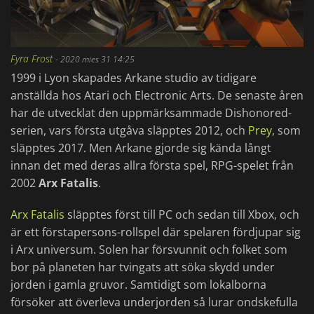
Fyra Frost
-
2020 mies 31 14:25
1999 i Lyon skapades Arkane studio av tidigare
anställda hos Atari och Electronic Arts. De senaste åren
har de utvecklat den uppmärksammade Dishonored-
serien, vars första utgåva släpptes 2012, och
Prey
, som
släpptes 2017. Men Arkane gjorde sig kända långt
innan det med deras allra första spel, RPG-spelet från
2002
Arx Fatalis
.
Arx Fatalis
släpptes först till PC och sedan till Xbox, och
är ett förstapersons-rollspel där spelaren fördjupar sig
i Arx universum. Solen har försvunnit och folket som
bor på planeten har tvingats att söka skydd under
jorden i gamla gruvor. Samtidigt som lokalborna
försöker att överleva underjorden så lurar ondskefulla