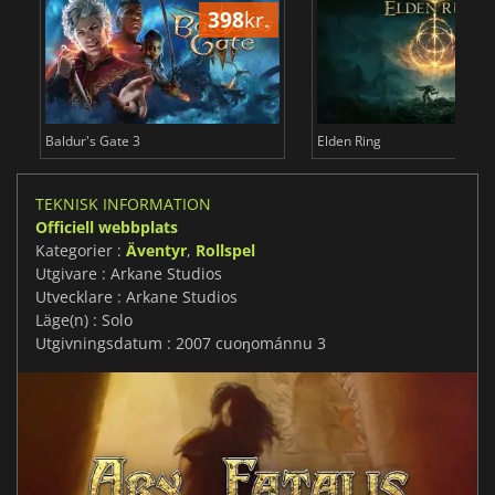
398
kr.
3
Baldur's Gate 3
Elden Ring
TEKNISK INFORMATION
Officiell webbplats
Kategorier :
Äventyr
,
Rollspel
Utgivare : Arkane Studios
Utvecklare : Arkane Studios
Läge(n) : Solo
Utgivningsdatum : 2007 cuoŋománnu 3