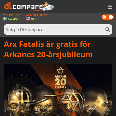
YOU ARE HERE
WE ALSO SUPPORT
Dark
SPEL
SWEDEN
USA
mode
SPELKORT
PROGRAMVARA
Arx Fatalis är gratis för
REWARDS
Arkanes 20-årsjubileum
HÅRDVARA
NYHETER
LOGGA IN ELLER REGISTRERA DIG