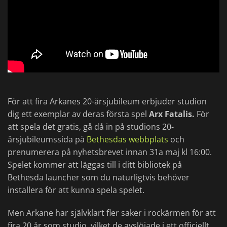
För att fira Arkanes 20-årsjubileum erbjuder studion
dig ett exemplar av deras första spel
Arx Fatalis.
För
att spela det gratis, gå då in på studions 20-
årsjubileumssida på
Bethesdas webbplats
och
prenumerera på nyhetsbrevet innan 31a maj kl 16:00.
Spelet kommer att läggas till i ditt bibliotek på
Bethesda launcher som du naturligtvis behöver
installera för att kunna spela spelet.
Men Arkane har självklart fler saker i rockärmen för att
fira 20 år som studio, vilket de avslöjade i ett officiellt