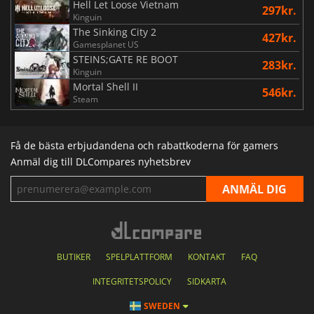
Hell Let Loose Vietnam
297kr.
Kinguin
The Sinking City 2
427kr.
Gamesplanet US
STEINS;GATE RE BOOT
283kr.
Kinguin
Mortal Shell II
546kr.
Steam
Få de bästa erbjudandena och rabattkoderna för gamers
Anmäl dig till DLCompares nyhetsbrev
BUTIKER
SPELPLATTFORM
KONTAKT
FAQ
INTEGRITETSPOLICY
SIDKARTA
SWEDEN