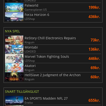
LOADED
Palworld
199kr.
Gamesplanet US
Forza Horizon 6
436kr.
LDShop
NYA SPEL
ReStory Chill Electronics Repairs
73kr.
Kinguin
Montabi
136kr.
LOADED
Marvel Tokon Fighting Souls
446kr.
LDShop
Akatori
69kr.
Kinguin
HellSlave 2 Judgment of the Archon
60kr.
Kinguin
SNART TILLGÄNGLIGT
EA SPORTS Madden NFL 27
655kr.
Eneba