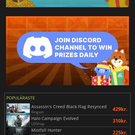
POPULÄRASTE
Assassin's Creed Black Flag Resynced
429kr.
Kinguin
Halo Campaign Evolved
310kr.
LDShop
Mistfall Hunter
225kr.