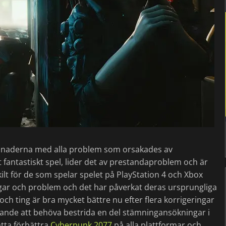
 månaderna med alla problem som orsakades av
 fantastiskt spel, lider det av prestandaproblem och är
ilt för de som spelar spelet på PlayStation 4 och Xbox
uggar och problem och det har påverkat deras ursprungliga
 och ting är bra mycket bättre nu efter flera korrigeringar
ande att behöva bestrida en del stämningansökningar i
tta förbättra
Cyberpunk 2077
på alla plattformar och