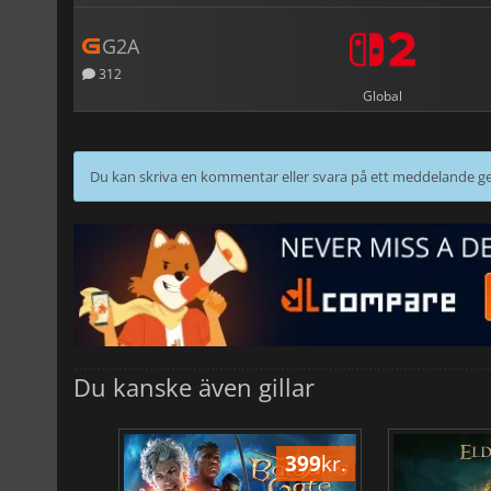
G2A
312
Global
Du kan skriva en kommentar eller svara på ett meddelande
Du kanske även gillar
500
kr.
399
kr.