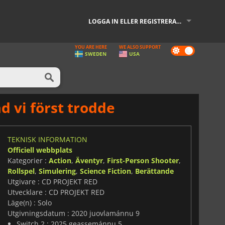
LOGGA IN ELLER REGISTRERA DIG
YOU ARE HERE
WE ALSO SUPPORT
Dark
SWEDEN
USA
mode
d vi först trodde
TEKNISK INFORMATION
Officiell webbplats
Kategorier :
Action
,
Äventyr
,
First-Person Shooter
,
Rollspel
,
Simulering
,
Science Fiction
,
Berättande
Utgivare : CD PROJEKT RED
Utvecklare : CD PROJEKT RED
Läge(n) : Solo
Utgivningsdatum : 2020 juovlamánnu 9
Switch 2 : 2025 geassemánnu 5