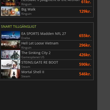
61kr.
Kinguin
Big Walk
129kr.
Kinguin
SNART TILLGÄNGLIGT
EA SPORTS Madden NFL 27
655kr.
Eneba
Hell Let Loose Vietnam
296kr.
Kinguin
The Sinking City 2
426kr.
Gamesplanet US
STEINS;GATE RE BOOT
590kr.
Steam
Mortal Shell II
546kr.
Steam