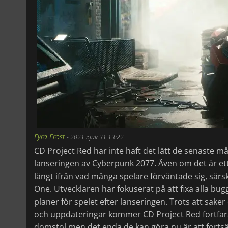
Fyra Frost
-
2021 njuk 31 13:22
CD Project Red har inte haft det lätt de senaste
lanseringen av Cyberpunk 2077. Även om det är ett
långt ifrån vad många spelare förväntade sig, särsk
One. Utvecklaren har fokuserat på att fixa alla b
planer för spelet efter lanseringen. Trots att saker
och uppdateringar kommer CD Project Red fortfar
domstol men det enda de kan göra nu är att fortsä