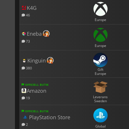
K4G
46
Europe
Eneba
73
Europe
Kinguin
380
Gift
Europe
OFFICIELL BUTIK
Amazon
Leverans
19
Sweden
OFFICIELL BUTIK
PlayStation Store
2
Global