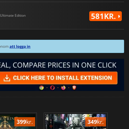
581KR.
Ultimate Edition
 genom
att logga in
399
kr.
349
kr.