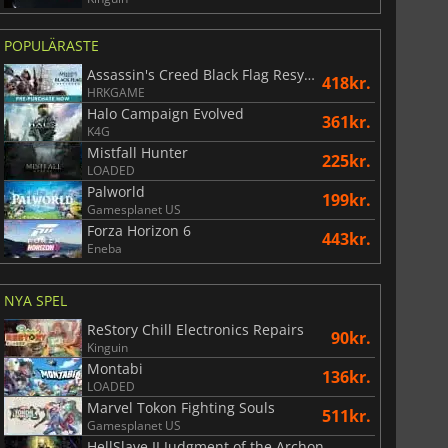
POPULÄRASTE
Assassin's Creed Black Flag Resynced
418kr.
HRKGAME
Halo Campaign Evolved
361kr.
K4G
Mistfall Hunter
225kr.
LOADED
Palworld
199kr.
Gamesplanet US
Forza Horizon 6
443kr.
Eneba
NYA SPEL
ReStory Chill Electronics Repairs
90kr.
Kinguin
Montabi
136kr.
LOADED
Marvel Tokon Fighting Souls
511kr.
Gamesplanet US
HellSlave II Judgment of the Archon