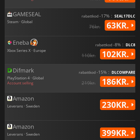
GAMESEAL
-17% :
rabattkod
SEAL17DLC
Steam · Global
63KR.
76kr.
Eneba
-8% :
rabattkod
DLC8
Xbox Series X · Europe
102KR.
110kr.
Difmark
-15% :
rabattkod
DLCOMPARE
PlayStation 4 · Global
186KR.
219kr.
Account selling
Amazon
230KR.
Leverans · Sweden
Amazon
399KR.
Leverans · Sweden