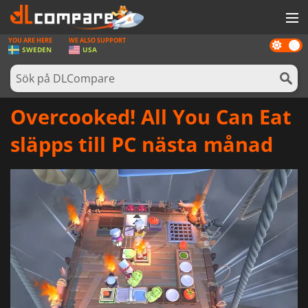
YOU ARE HERE
WE ALSO SUPPORT
Dark
SPEL
SWEDEN
USA
mode
SPELKORT
PROGRAMVARA
Overcooked! All You Can Eat
REWARDS
släpps till PC nästa månad
HÅRDVARA
NYHETER
LOGGA IN ELLER REGISTRERA DIG