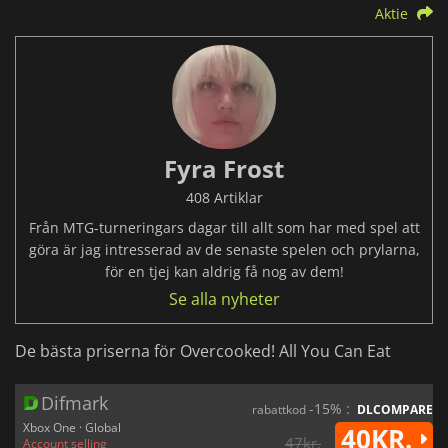
Aktie
Fyra Frost
408 Artiklar
Från MTG-turneringars dagar till allt som har med spel att
göra är jag intresserad av de senaste spelen och prylarna,
för en tjej kan aldrig få nog av dem!
Se alla nyheter
De bästa priserna för Overcooked! All You Can Eat
Difmark
-15% :
rabattkod
DLCOMPARE
Xbox One · Global
40KR.
47kr.
Account selling