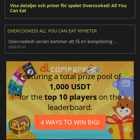
Visa detaljer och priser för spelet Overcooked! All You
Can Eat
OVERCOOKED! ALL YOU CAN EAT NYHETER
Overcooked!-serien kommer att få en kompilering på next-gen-konsolerna
2020-07-22
Featuring a total prize pool of
1,000 USDT
for the
top 10 players
on the
leaderboard.
4 WAYS TO WIN BIG!