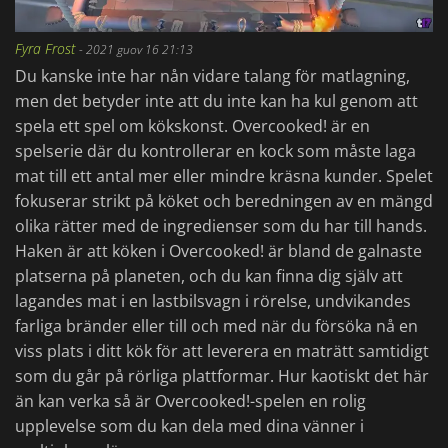
Fyra Frost
-
2021 guov 16 21:13
Du kanske inte har nån vidare talang för matlagning,
men det betyder inte att du inte kan ha kul genom att
spela ett spel om kökskonst. Overcooked! är en
spelserie där du kontrollerar en kock som måste laga
mat till ett antal mer eller mindre kräsna kunder. Spelet
fokuserar strikt på köket och beredningen av en mängd
olika rätter med de ingredienser som du har till hands.
Haken är att köken i Overcooked! är bland de galnaste
platserna på planeten, och du kan finna dig själv att
lagandes mat i en lastbilsvagn i rörelse, undvikandes
farliga bränder eller till och med när du försöka nå en
viss plats i ditt kök för att leverera en maträtt samtidigt
som du går på rörliga plattformar. Hur kaotiskt det här
än kan verka så är Overcooked!-spelen en rolig
upplevelse som du kan dela med dina vänner i