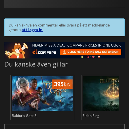
Du kan skriva en kommentar eller svara på ett meddelande
genom
att logga in
Du kanske även gillar
395
kr.
3
Baldur's Gate 3
Elden Ring