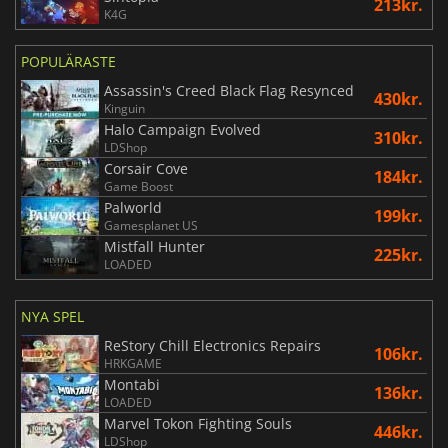
213kr.
K4G
POPULÄRASTE
Assassin's Creed Black Flag Resynced
430kr.
Kinguin
Halo Campaign Evolved
310kr.
LDShop
Corsair Cove
184kr.
Game Boost
Palworld
199kr.
Gamesplanet US
Mistfall Hunter
225kr.
LOADED
NYA SPEL
ReStory Chill Electronics Repairs
106kr.
HRKGAME
Montabi
136kr.
LOADED
Marvel Tokon Fighting Souls
446kr.
LDShop