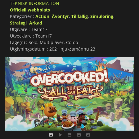
TEKNISK INFORMATION
Officiell webbplats
Kategorier :
Action
,
Äventyr
,
Tillfällig
,
Simulering
,
Strategi
,
Arkad
Utgivare : Team17
Utvecklare : Team17
Läge(n) : Solo, Multiplayer, Co-op
Utgivningsdatum : 2021 njukčamánnu 23