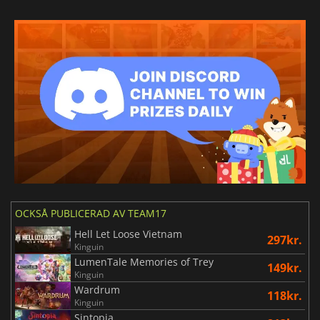
OCKSÅ PUBLICERAD AV TEAM17
Hell Let Loose Vietnam
297kr.
Kinguin
LumenTale Memories of Trey
149kr.
Kinguin
Wardrum
118kr.
Kinguin
Sintopia