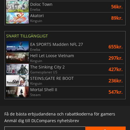
Doloc Town
56kr.
Eneba
Akatori
89kr.
Kinguin
SNART TILLGÄNGLIGT
EA SPORTS Madden NFL 27
655kr.
Eneba
Hell Let Loose Vietnam
297kr.
Kinguin
The Sinking City 2
427kr.
Gamesplanet US
STEINS;GATE RE BOOT
236kr.
Kinguin
Mortal Shell II
547kr.
Steam
Få de bästa erbjudandena och rabattkoderna för gamers
Anmäl dig till DLCompares nyhetsbrev