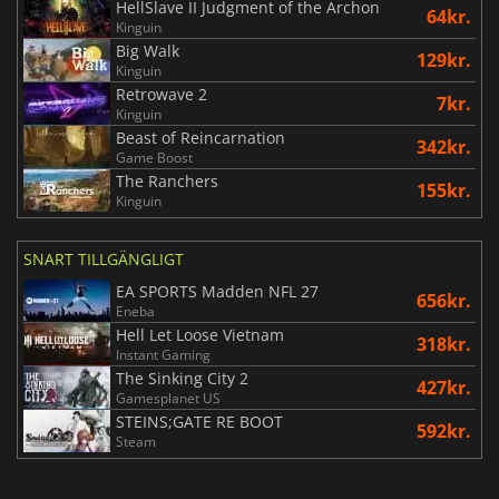
HellSlave II Judgment of the Archon
64kr.
Kinguin
Big Walk
129kr.
Kinguin
Retrowave 2
7kr.
Kinguin
Beast of Reincarnation
342kr.
Game Boost
The Ranchers
155kr.
Kinguin
SNART TILLGÄNGLIGT
EA SPORTS Madden NFL 27
656kr.
Eneba
Hell Let Loose Vietnam
318kr.
Instant Gaming
The Sinking City 2
427kr.
Gamesplanet US
STEINS;GATE RE BOOT
592kr.
Steam