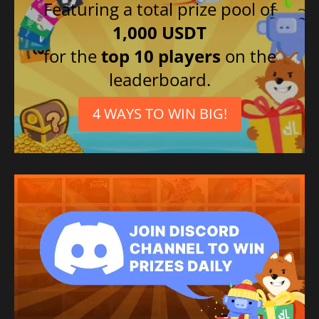
Featuring a total prize pool of
1,000 USDT
for the
top 10 players
on the
leaderboard.
4 WAYS TO WIN BIG!