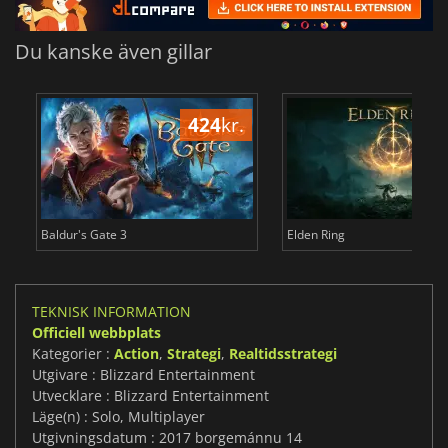
Du kanske även gillar
424
kr.
3
Baldur's Gate 3
Elden Ring
TEKNISK INFORMATION
Officiell webbplats
Kategorier :
Action
,
Strategi
,
Realtidsstrategi
Utgivare : Blizzard Entertainment
Utvecklare : Blizzard Entertainment
Läge(n) : Solo, Multiplayer
Utgivningsdatum : 2017 borgemánnu 14