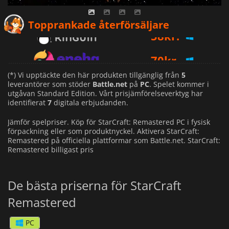
58
kr.
Topprankade återförsäljare
70
kr.
66
kr.
(*) Vi upptäckte den här produkten tillgänglig från
5
leverantörer som stöder
Battle.net
på
PC
. Spelet kommer i
utgåvan Standard Edition. Vårt prisjämförelseverktyg har
identifierat
7
digitala erbjudanden.
Jämför spelpriser. Köp för StarCraft: Remastered PC i fysisk
förpackning eller som produktnyckel. Aktivera StarCraft:
Remastered på officiella plattformar som Battle.net. StarCraft:
Remastered billigast pris
De bästa priserna för StarCraft
Remastered
PC