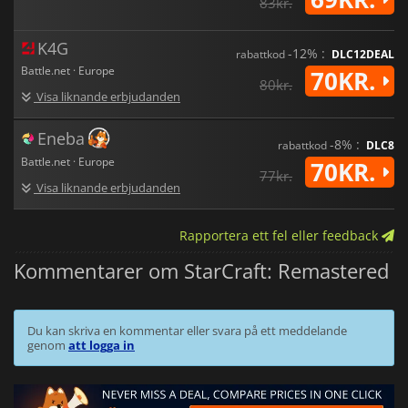
83kr.
K4G
-12% :
rabattkod
DLC12DEAL
Battle.net · Europe
70KR.
80kr.
Visa liknande erbjudanden
Eneba
-8% :
rabattkod
DLC8
Battle.net · Europe
70KR.
77kr.
Visa liknande erbjudanden
Rapportera ett fel eller feedback
Kommentarer om StarCraft: Remastered
Du kan skriva en kommentar eller svara på ett meddelande
genom
att logga in