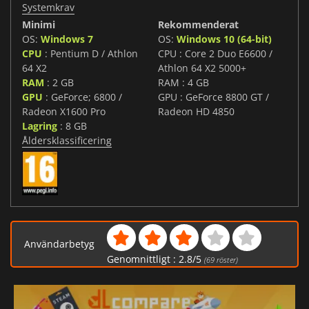
Systemkrav
Minimi
Rekommenderat
OS:
Windows 7
OS:
Windows 10 (64-bit)
CPU
: Pentium D / Athlon
CPU : Core 2 Duo E6600 /
64 X2
Athlon 64 X2 5000+
RAM
: 2 GB
RAM : 4 GB
GPU
: GeForce; 6800 /
GPU : GeForce 8800 GT /
Radeon X1600 Pro
Radeon HD 4850
Lagring
: 8 GB
Åldersklassificering
Användarbetyg
Genomnittligt :
2.8
/
5
(
69
röster)