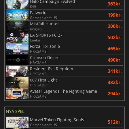
Halo Campaign Evolved
363kr.
K4G
Palworld
199kr.
Gamesplanet US
Mistfall Hunter
200kr.
Kinguin
EA SPORTS FC 27
502kr.
Eneba
Forza Horizon 6
465kr.
HRKGAME
Crimson Desert
490kr.
HRKGAME
Resident Evil Requiem
341kr.
HRKGAME
007 First Light
482kr.
HRKGAME
Avatar Legends The Fighting Game
294kr.
HRKGAME
NYA SPEL
Marvel Tokon Fighting Souls
512kr.
Gamesplanet US