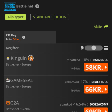
Battle.net
Alla typer
STANDARD EDITION
Aktie
CD Key
från
58kr.
Avgif
Avgifter
Kinguin
-18% :
rabattkod
RAB20DLC
Battle.net · Europe
58KR.
71kr.
GAMESEAL
-17% :
rabattkod
SEAL17DLC
Battle.net · Europe
66KR.
80kr.
G2A
-16.54% :
rabattkod
DCG2AC5M7
Battle.net · Global
69KR.