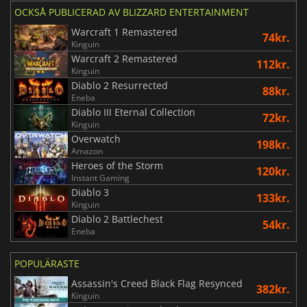
OCKSÅ PUBLICERAD AV BLIZZARD ENTERTAINMENT
Warcraft 1 Remastered
74kr.
Kinguin
Warcraft 2 Remastered
112kr.
Kinguin
Diablo 2 Resurrected
88kr.
Eneba
Diablo III Eternal Collection
72kr.
Kinguin
Overwatch
198kr.
Amazon
Heroes of the Storm
120kr.
Instant Gaming
Diablo 3
133kr.
Kinguin
Diablo 2 Battlechest
54kr.
Eneba
POPULÄRASTE
Assassin's Creed Black Flag Resynced
382kr.
Kinguin