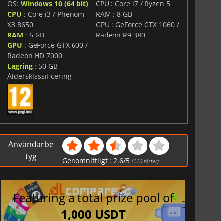
OS:
Windows 10 (64 bit)
CPU : Core i7 / Ryzen 5
CPU
: Core i3 / Phenom
RAM : 8 GB
X3 8650
GPU : GeForce GTX 1060 /
RAM
: 6 GB
Radeon R9 380
GPU
: GeForce GTX 600 /
Radeon HD 7000
Lagring
: 50 GB
Åldersklassificering
Användarbe
tyg
Genomnittligt :
2.6
/
5
(
116
röster)
Featuring a total prize pool of
1,000 USDT