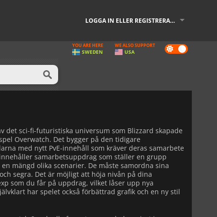
LOGGA IN ELLER REGISTRERA DIG
YOU ARE HERE
WE ALSO SUPPORT
Dark
SWEDEN
USA
mode
v det sci-fi-futuristiska universum som Blizzard skapade
S-spel Overwatch. Det bygger på den tidigare
arna med nytt PvE-innehåll som kräver deras samarbete
t innehåller samarbetsuppdrag som ställer en grupp
 i en mängd olika scenarier. De måste samordna sina
 och segra. Det är möjligt att höja nivån på dina
xp som du får på uppdrag, vilket låser upp nya
älvklart har spelet också förbättrad grafik och en ny stil