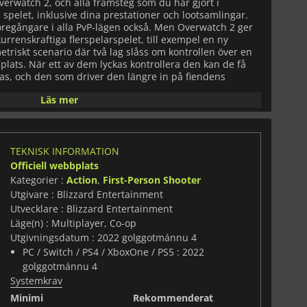
verwatch 2, och alla framsteg som du har gjort i
a spelet, inklusive dina prestationer och lootsamlingar.
öregångare i alla PvP-lägen också. Men Overwatch 2 ger
nkurrenskraftiga flerspelarspelet, till exempel en ny
etriskt scenario där två lag slåss om kontrollen över en
plats. När ett av dem lyckas kontrollera den kan de få
bas, och den som driver den längre in på fiendens
Läs mer
ssiska upplevelsen för att erbjuda massor av nya
h det är som en frisk fläkt för licensen.
TEKNISK INFORMATION
Officiell webbplats
Kategorier :
Action
,
First-Person Shooter
Utgivare : Blizzard Entertainment
Utvecklare : Blizzard Entertainment
Läge(n) : Multiplayer, Co-op
Utgivningsdatum : 2022 golggotmánnu 4
PC / Switch / PS4 / XboxOne / PS5 : 2022
golggotmánnu 4
Systemkrav
Minimi
Rekommenderat