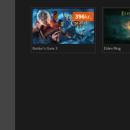
500
kr.
396
kr.
Baldur's Gate 3
Elden Ring