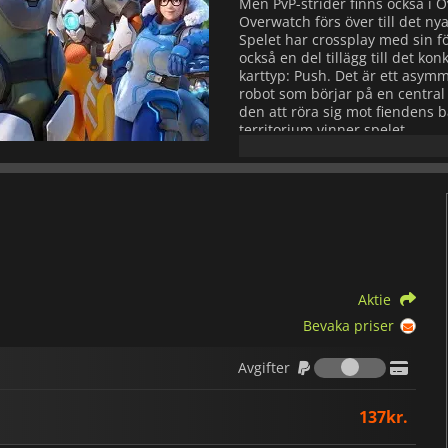
Men PvP-strider finns också i O
Overwatch förs över till det ny
Spelet har crossplay med sin f
också en del tillägg till det ko
karttyp: Push. Det är ett asymm
robot som börjar på en central 
den att röra sig mot fiendens 
territorium vinner spelet.
Overwatch 2 förbättrar den kla
spelalternativ och spellägen, oc
2
Aktie
Bevaka priser
Avgifter
Avgifter
137kr.