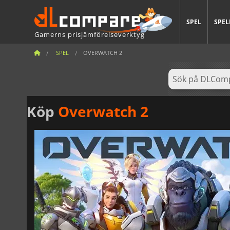
SPEL
SPEL
Gamerns prisjämförelseverktyg
SPEL
OVERWATCH 2
Köp
Overwatch 2