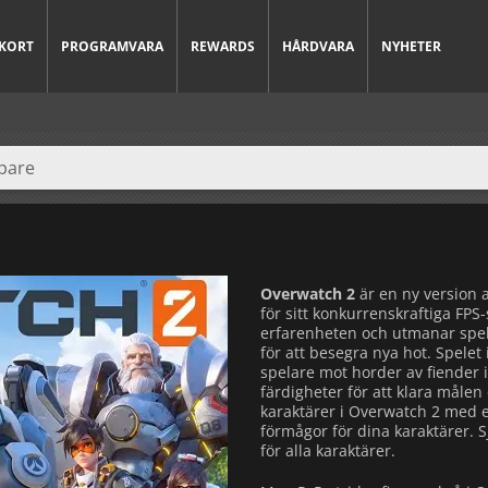
KORT
PROGRAMVARA
REWARDS
HÅRDVARA
NYHETER
Overwatch 2
är en ny version a
för sitt konkurrenskraftiga FP
erfarenheten och utmanar spel
för att besegra nya hot. Spele
spelare mot horder av fiender
färdigheter för att klara målen
karaktärer i Overwatch 2 med e
förmågor för dina karaktärer. Sj
för alla karaktärer.