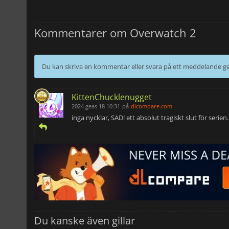
Kommentarer om Overwatch 2
Du kan skriva en kommentar eller svara på ett meddelande
KittenChucklenugget
2024 geas 18 10:31
på
dlcompare.com
inga nycklar, SAD! ett absolut tragiskt slut för serien
Du kanske även gillar