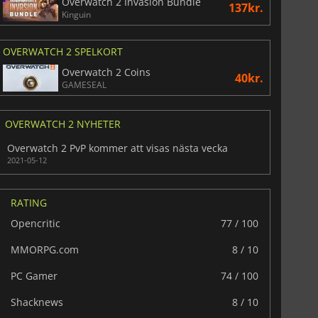
Overwatch 2 Invasion Bundle
137kr.
Kinguin
OVERWATCH 2 SPELKORT
Overwatch 2 Coins
40kr.
GAMESEAL
OVERWATCH 2 NYHETER
Overwatch 2 PvP kommer att visas nästa vecka
2021-05-12
RATING
Opencritic
77 / 100
MMORPG.com
8 / 10
PC Gamer
74 / 100
Shacknews
8 / 10