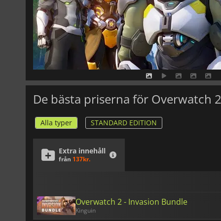
De bästa priserna för Overwatch 
Alla typer
STANDARD EDITION
Extra innehåll
från
137kr.
Overwatch 2 - Invasion Bundle
Kinguin