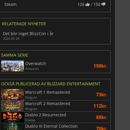
Steam
126
/ 150
RELATERADE NYHETER
Det blir inget BlizzCon i år
2020-05-28
SAMMA SERIE
Overwatch
198kr.
Amazon
OCKSÅ PUBLICERAD AV BLIZZARD ENTERTAINMENT
Warcraft 1 Remastered
73kr.
Kinguin
Warcraft 2 Remastered
112kr.
Kinguin
Diablo 2 Resurrected
88kr.
Eneba
Diablo III Eternal Collection
70kr.