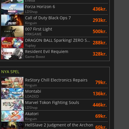
Eneba
Forza Horizon 6
436kr.
LDShop
Call of Duty Black Ops 7
293kr.
Kinguin
007 First Light
500kr.
HRKGAME
DRAGON BALL Sparking! ZERO Super Limit Breaking NEO
288kr.
Yuplay
Resident Evil Requiem
328kr.
Game Boost
NYA SPEL
ReStory Chill Electronics Repairs
79kr.
Kinguin
Montabi
136kr.
LOADED
Marvel Tokon Fighting Souls
446kr.
LDShop
Akatori
69kr.
Kinguin
HellSlave 2 Judgment of the Archon
60kr.