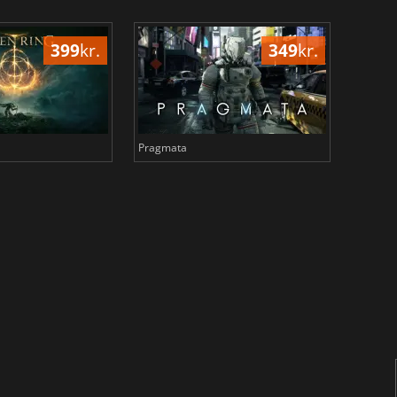
399
kr.
349
kr.
Pragmata
Total 