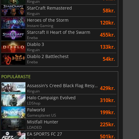
Kinguin
StarCraft Remastered
58kr.
Kinguin
Heroes of the Storm
120kr.
Instant Gaming
Starcraft II Heart of the Swarm
455kr.
Eneba
Diablo 3
133kr.
Kinguin
Diablo 2 Battlechest
54kr.
Eneba
POPULÄRASTE
Assassin's Creed Black Flag Resynced
429kr.
Kinguin
Halo Campaign Evolved
310kr.
LDShop
Palworld
199kr.
Gamesplanet US
Mistfall Hunter
225kr.
LOADED
EA SPORTS FC 27
501kr.