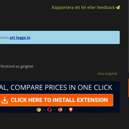
Rapportera ett fel eller feedback
 genom
att logga in
. förstörd av girighet
Visa original