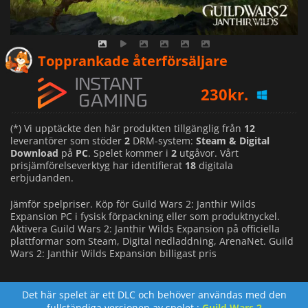
205
kr.
Topprankade återförsäljare
230
kr.
241
kr.
(*) Vi upptäckte den här produkten tillgänglig från
12
leverantörer som stöder
2
DRM-system:
Steam & Digital
Download
på
PC
. Spelet kommer i
2
utgåvor. Vårt
prisjämförelseverktyg har identifierat
18
digitala
erbjudanden.
Jämför spelpriser. Köp för Guild Wars 2: Janthir Wilds
Expansion PC i fysisk förpackning eller som produktnyckel.
Aktivera Guild Wars 2: Janthir Wilds Expansion på officiella
plattformar som Steam, Digital nedladdning, ArenaNet. Guild
Wars 2: Janthir Wilds Expansion billigast pris
Det här spelet är ett DLC och behöver användas med den
fullständiga versionen av spelet :
Guild Wars 2