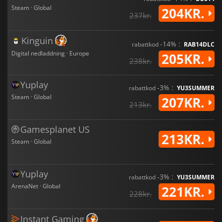
Steam · Global
204KR.
237kr.
Kinguin
-14% :
rabattkod
RAB14DLC
Digital nedladdning · Europe
205KR.
238kr.
Yuplay
-3% :
rabattkod
YU3SUMMER
Steam · Global
207KR.
213kr.
Gamesplanet US
213KR.
Steam · Global
Yuplay
-3% :
rabattkod
YU3SUMMER
ArenaNet · Global
221KR.
228kr.
Instant Gaming