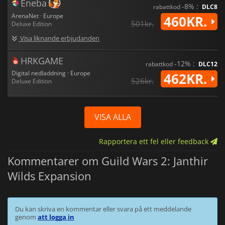
Eneba
-8% :
rabattkod
DLC8
ArenaNet · Europe
460KR.
501kr.
Deluxe Edition
Visa liknande erbjudanden
HRKGAME
-12% :
rabattkod
DLC12
Digital nedladdning · Europe
462KR.
526kr.
Deluxe Edition
VISA ALLA
Rapportera ett fel eller feedback
Kommentarer om Guild Wars 2: Janthir
Wilds Expansion
Du kan skriva en kommentar eller svara på ett meddelande
genom
att logga in