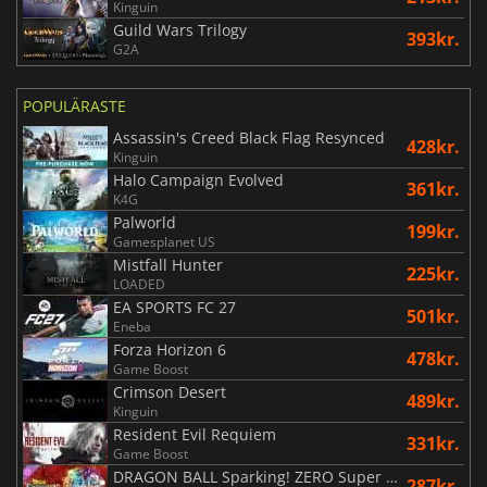
Kinguin
Guild Wars Trilogy
393kr.
G2A
POPULÄRASTE
Assassin's Creed Black Flag Resynced
428kr.
Kinguin
Halo Campaign Evolved
361kr.
K4G
Palworld
199kr.
Gamesplanet US
Mistfall Hunter
225kr.
LOADED
EA SPORTS FC 27
501kr.
Eneba
Forza Horizon 6
478kr.
Game Boost
Crimson Desert
489kr.
Kinguin
Resident Evil Requiem
331kr.
Game Boost
DRAGON BALL Sparking! ZERO Super Limit Breaking NEO
287kr.