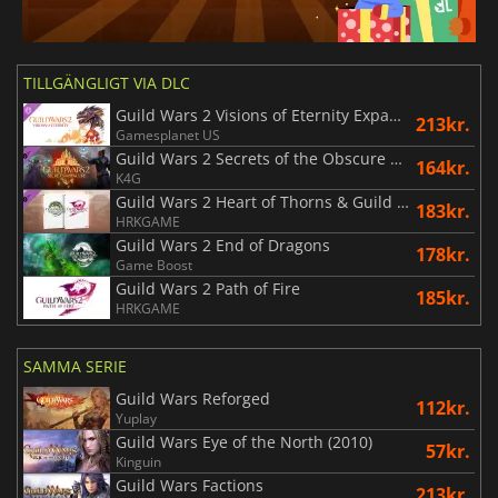
TILLGÄNGLIGT VIA DLC
Guild Wars 2 Visions of Eternity Expansion
213kr.
Gamesplanet US
Guild Wars 2 Secrets of the Obscure Expansion
164kr.
K4G
Guild Wars 2 Heart of Thorns & Guild Wars 2 Path of Fire Expansions
183kr.
HRKGAME
Guild Wars 2 End of Dragons
178kr.
Game Boost
Guild Wars 2 Path of Fire
185kr.
HRKGAME
SAMMA SERIE
Guild Wars Reforged
112kr.
Yuplay
Guild Wars Eye of the North (2010)
57kr.
Kinguin
Guild Wars Factions
213kr.