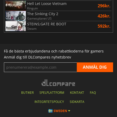
Hell Let Loose Vietnam
296kr.
Kinguin
The Sinking City 2
426kr.
Gamesplanet US
STEINS;GATE RE BOOT
592kr.
Steam
Få de bästa erbjudandena och rabattkoderna för gamers
Anmäl dig till DLCompares nyhetsbrev
BUTIKER
SPELPLATTFORM
KONTAKT
FAQ
INTEGRITETSPOLICY
SIDKARTA
SWEDEN