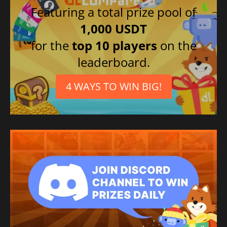
Featuring a total prize pool of
1,000 USDT
for the
top 10 players
on the
leaderboard.
4 WAYS TO WIN BIG!