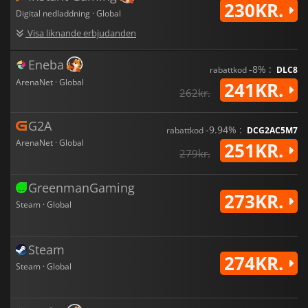
230KR.
Digital nedladdning · Global
Visa liknande erbjudanden
Eneba
-8% :
rabattkod
DLC8
ArenaNet · Global
241KR.
262kr.
G2A
-9.94% :
rabattkod
DCG2AC5M7
ArenaNet · Global
251KR.
279kr.
GreenmanGaming
273KR.
Steam · Global
Steam
274KR.
Steam · Global