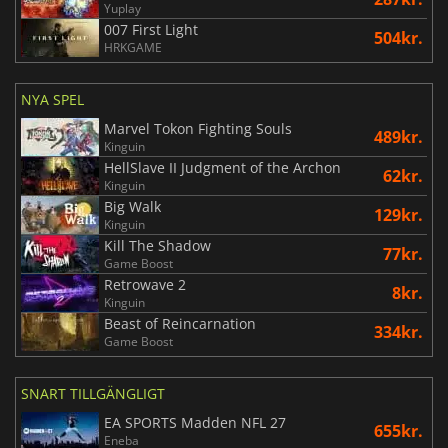
Yuplay
007 First Light
504kr.
HRKGAME
NYA SPEL
Marvel Tokon Fighting Souls
489kr.
Kinguin
HellSlave II Judgment of the Archon
62kr.
Kinguin
Big Walk
129kr.
Kinguin
Kill The Shadow
77kr.
Game Boost
Retrowave 2
8kr.
Kinguin
Beast of Reincarnation
334kr.
Game Boost
SNART TILLGÄNGLIGT
EA SPORTS Madden NFL 27
655kr.
Eneba