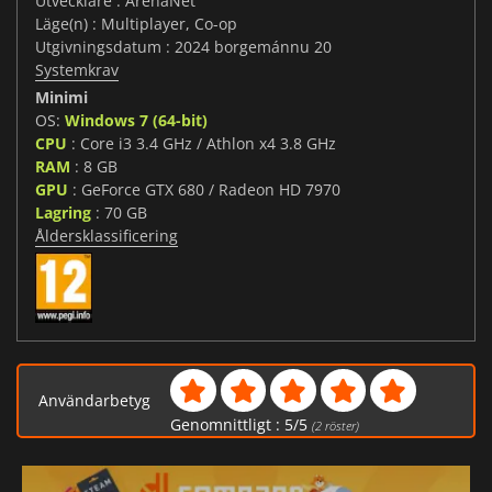
Utvecklare : ArenaNet
Läge(n) : Multiplayer, Co-op
Utgivningsdatum : 2024 borgemánnu 20
Systemkrav
Minimi
OS:
Windows 7 (64-bit)
CPU
: Core i3 3.4 GHz / Athlon x4 3.8 GHz
RAM
: 8 GB
GPU
: GeForce GTX 680 / Radeon HD 7970
Lagring
: 70 GB
Åldersklassificering
Användarbetyg
Genomnittligt :
5
/
5
(
2
röster)