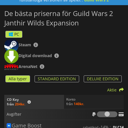
De bästa priserna för Guild Wars 2
Janthir Wilds Expansion
PC
Steam
Digital download
ArenaNet
Alla typer
STANDARD EDITION
DELUXE EDITION
Aktie
Konto
CD Key
från
140kr.
från
204kr.
Avgif
Avgifter
Game Boost
-14% :
rabattkod
DLC14