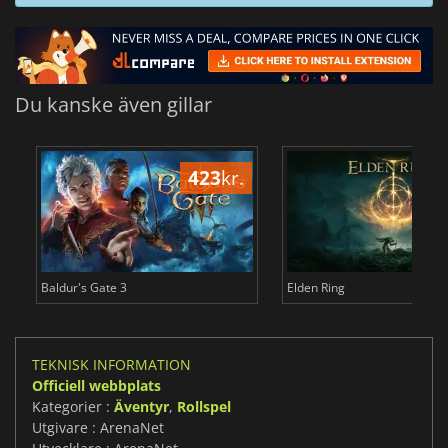
Du kanske även gillar
423
kr.
3
Baldur's Gate 3
Elden Ring
TEKNISK INFORMATION
Officiell webbplats
Kategorier :
Äventyr
,
Rollspel
Utgivare : ArenaNet