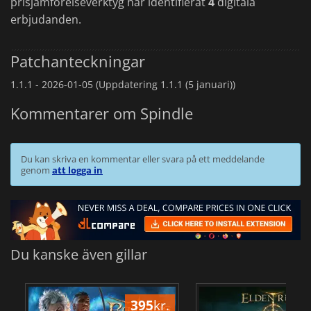
prisjämförelseverktyg har identifierat
4
digitala
erbjudanden.
Patchanteckningar
1.1.1 -
2026-01-05 (Uppdatering 1.1.1 (5 januari))
Kommentarer om Spindle
Du kan skriva en kommentar eller svara på ett meddelande
genom
att logga in
Du kanske även gillar
395
kr.
3