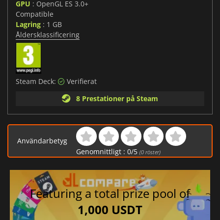
GPU
: OpenGL ES 3.0+
Compatible
Lagring
: 1 GB
Åldersklassificering
Steam Deck:
Verifierat
8 Prestationer på Steam
Användarbetyg
Genomnittligt :
0
/
5
(
0
röster)
Featuring a total prize pool of
1,000 USDT