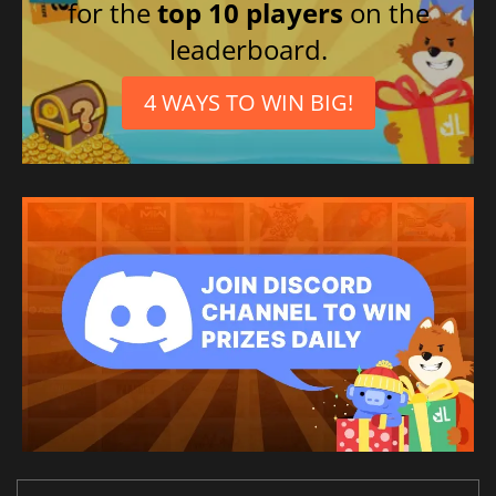
for the
top 10 players
on the
leaderboard.
4 WAYS TO WIN BIG!