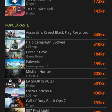
172kr.
Kinguin
To Hell with Hell
142kr.
Eneba
POPULÄRASTE
Assassin's Creed Black Flag Resynced
445kr.
K4G
Halo Campaign Evolved
310kr.
LDShop
Corsair Cove
184kr.
Game Boost
Palworld
199kr.
Gamesplanet US
Mistfall Hunter
225kr.
LOADED
EA SPORTS FC 27
501kr.
Eneba
Forza Horizon 6
436kr.
LDShop
Call of Duty Black Ops 7
293kr.
Kinguin
007 First Light