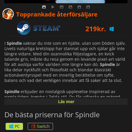
Topprankade återförsäljare
219
kr.
I
Spindle
vaknar du inte som en hjälte, utan som Döden själv.
Livets naturliga kretslopp har stannat upp och själar går inte
längre vidare. Med din osannolika följeslagare, en kvick
talande gris, måste du resa genom en levande pixel-art värld
för att avslöja varför världen inte längre kan dö.
Spindle
är
lika delar nyckfullt och filosofiskt och blandar klassiskt
actionäventyrsspel med en innerlig berättelse om syfte,
balans och vad det verkligen innebär att få saker att ta slut.
Spindle
erbjuder en nostalgisk upplevelse inspirerad av
gamla tiders äventyr i Zelda-stil. Du får utforska en mängd
Läs mer
olika sammankopplade miljöer, från fridfulla byar till
hemsökta fängelsehålor, var och en fylld av pussel,
De bästa priserna för Spindle
hemligheter och märkliga invånare som har börjat ifrågasätta
sin plats i en värld utan död. Stridandet är enkelt men
tillfredsställande och uppmuntrar både snabba reflexer och
PC
Switch
smart tänkande när du möter monster och höga bossar som