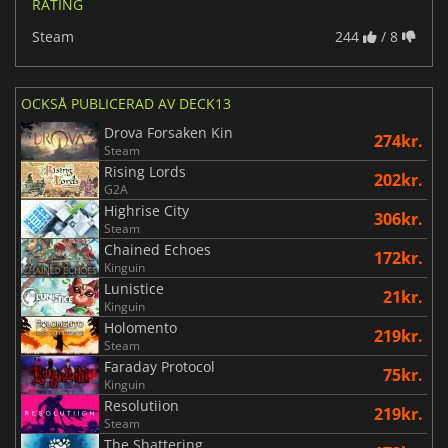
RATING
Steam
244
/ 8
OCKSÅ PUBLICERAD AV DECK13
Drova Forsaken Kin
274kr.
Steam
Rising Lords
202kr.
G2A
Highrise City
306kr.
Steam
Chained Echoes
172kr.
Kinguin
Lunistice
21kr.
Kinguin
Holomento
219kr.
Steam
Faraday Protocol
75kr.
Kinguin
Resolutiion
219kr.
Steam
The Shattering