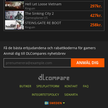
Hell Let Loose Vietnam
297kr.
Kinguin
The Sinking City 2
427kr.
Gamesplanet US
STEINS;GATE RE BOOT
258kr.
Kinguin
Få de bästa erbjudandena och rabattkoderna för gamers
Anmäl dig till DLCompares nyhetsbrev
BUTIKER
SPELPLATTFORM
KONTAKT
FAQ
INTEGRITETSPOLICY
SIDKARTA
SWEDEN