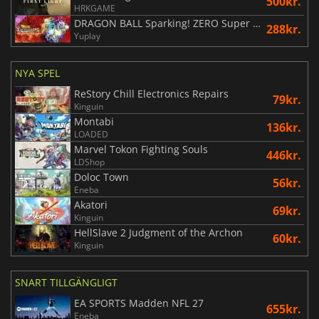
500kr.
HRKGAME
DRAGON BALL Sparking! ZERO Super Limit Breaking NEO
288kr.
Yuplay
NYA SPEL
ReStory Chill Electronics Repairs
79kr.
Kinguin
Montabi
136kr.
LOADED
Marvel Tokon Fighting Souls
446kr.
LDShop
Doloc Town
56kr.
Eneba
Akatori
69kr.
Kinguin
HellSlave 2 Judgment of the Archon
60kr.
Kinguin
SNART TILLGÄNGLIGT
EA SPORTS Madden NFL 27
655kr.
Eneba