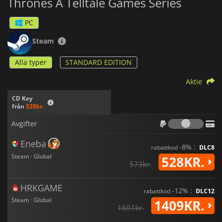
Thrones A Telltale Games Series
PC
Steam
Alla typer
STANDARD EDITION
Aktie
CD Key
från
528kr.
Avgif
Avgifter
Eneba
-8% :
rabattkod
DLC8
Steam · Global
528KR.
573kr.
HRKGAME
-12% :
rabattkod
DLC12
Steam · Global
1409KR.
1601kr.