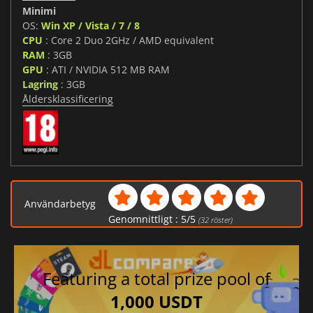
Minimi
OS:
Win XP / Vista / 7 / 8
CPU
: Core 2 Duo 2GHz / AMD equivalent
RAM
: 3GB
GPU
: ATI / NVIDIA 512 MB RAM
Lagring
: 3GB
Åldersklassificering
Användarbetyg
Genomnittligt :
5
/
5
(
32
röster)
Featuring a total prize pool of
1,000 USDT