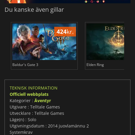
Du kanske även gillar
424
kr.
3
Baldur's Gate 3
Elden Ring
TEKNISK INFORMATION
Officiell webbplats
Kategorier :
Äventyr
Utgivare : Telltale Games
Utvecklare : Telltale Games
Läge(n) : Solo
Utgivningsdatum : 2014 juovlamánnu 2
Systemkrav