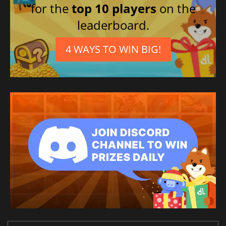
for the
top 10 players
on the
leaderboard.
4 WAYS TO WIN BIG!