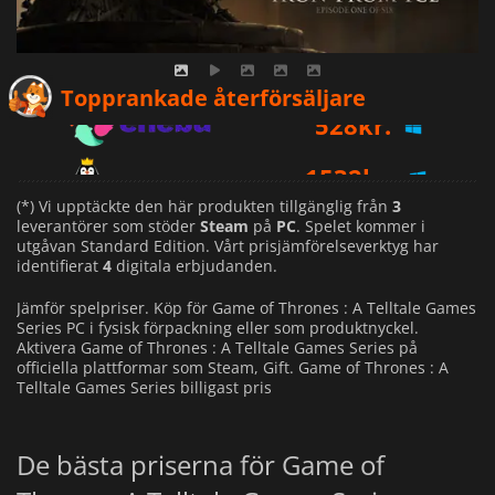
528
kr.
Topprankade återförsäljare
1532
kr.
1409
kr.
(*) Vi upptäckte den här produkten tillgänglig från
3
leverantörer som stöder
Steam
på
PC
. Spelet kommer i
utgåvan Standard Edition. Vårt prisjämförelseverktyg har
identifierat
4
digitala erbjudanden.
Jämför spelpriser. Köp för Game of Thrones : A Telltale Games
Series PC i fysisk förpackning eller som produktnyckel.
Aktivera Game of Thrones : A Telltale Games Series på
officiella plattformar som Steam, Gift. Game of Thrones : A
Telltale Games Series billigast pris
De bästa priserna för Game of