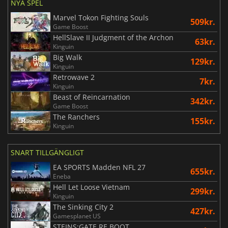
NYA SPEL
Marvel Tokon Fighting Souls
509kr.
Game Boost
HellSlave II Judgment of the Archon
63kr.
Kinguin
Big Walk
129kr.
Kinguin
Retrowave 2
7kr.
Kinguin
Beast of Reincarnation
342kr.
Game Boost
The Ranchers
155kr.
Kinguin
SNART TILLGÄNGLIGT
EA SPORTS Madden NFL 27
655kr.
Eneba
Hell Let Loose Vietnam
299kr.
Kinguin
The Sinking City 2
427kr.
Gamesplanet US
STEINS;GATE RE BOOT