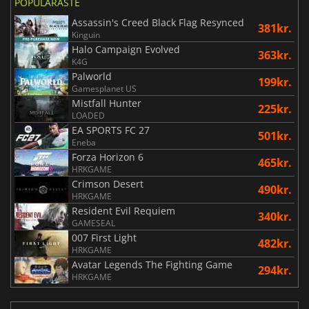
POPULÄRASTE
Assassin's Creed Black Flag Resynced
381kr.
Kinguin
Halo Campaign Evolved
363kr.
K4G
Palworld
199kr.
Gamesplanet US
Mistfall Hunter
225kr.
LOADED
EA SPORTS FC 27
501kr.
Eneba
Forza Horizon 6
465kr.
HRKGAME
Crimson Desert
490kr.
HRKGAME
Resident Evil Requiem
340kr.
GAMESEAL
007 First Light
482kr.
HRKGAME
Avatar Legends The Fighting Game
294kr.
HRKGAME