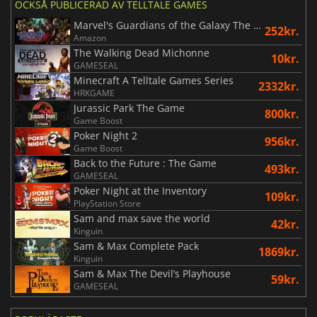
OCKSÅ PUBLICERAD AV TELLTALE GAMES
Marvel's Guardians of the Galaxy The Telltale Series
252kr.
Amazon
The Walking Dead Michonne
10kr.
GAMESEAL
Minecraft A Telltale Games Series
2332kr.
HRKGAME
Jurassic Park The Game
800kr.
Game Boost
Poker Night 2
956kr.
Game Boost
Back to the Future : The Game
493kr.
GAMESEAL
Poker Night at the Inventory
109kr.
PlayStation Store
Sam and max save the world
42kr.
Kinguin
Sam & Max Complete Pack
1869kr.
Kinguin
Sam & Max The Devil’s Playhouse
59kr.
GAMESEAL