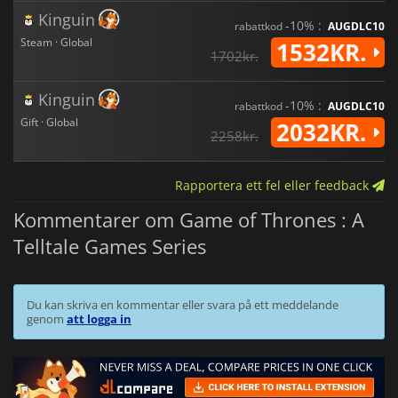
Kinguin
-10% :
rabattkod
AUGDLC10
Steam · Global
1532KR.
1702kr.
Kinguin
-10% :
rabattkod
AUGDLC10
Gift · Global
2032KR.
2258kr.
Rapportera ett fel eller feedback
Kommentarer om Game of Thrones : A
Telltale Games Series
Du kan skriva en kommentar eller svara på ett meddelande
genom
att logga in