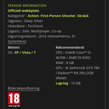
TEKNISK INFORMATION
Officiell webbplats
Kategorier :
Action
,
First-Person Shooter
,
Skräck
Utgivare : Deep Silver
Utvecklare : Techland
Läge(n) : Solo, Multiplayer, Co-op
Utgivningsdatum : 2016 miessemánnu 31
Systemkrav
Minimi
Rekommenderat
OS:
XP / Vista / 7
CPU : Intel® Core™ i5-
4670K / AMD FX-8350
RAM : 8 GB
GPU : ® GeForce® GTX 780
/ Radeon™ R9 290 (2GB
VRAM)
Lagring
: 10 GB
Åldersklassificering