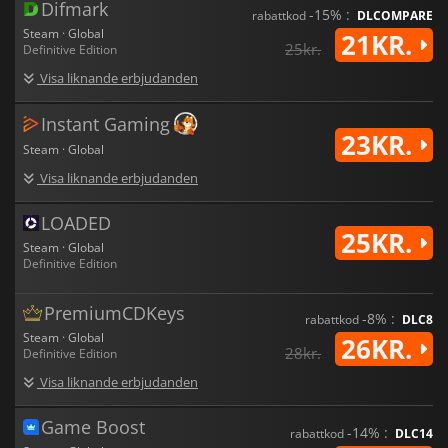
Difmark
-15% :
rabattkod
DLCOMPARE
Steam · Global
21KR.
25kr.
Definitive Edition
Visa liknande erbjudanden
Instant Gaming
23KR.
Steam · Global
Visa liknande erbjudanden
LOADED
25KR.
Steam · Global
Definitive Edition
PremiumCDKeys
-8% :
rabattkod
DLC8
Steam · Global
26KR.
28kr.
Definitive Edition
Visa liknande erbjudanden
Game Boost
-14% :
rabattkod
DLC14