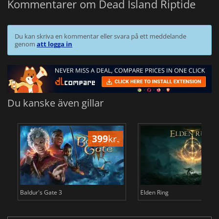
Kommentarer om Dead Island Riptide
Du kan skriva en kommentar eller svara på ett meddelande
genom
att logga in
Du kanske även gillar
399
kr.
3
Baldur's Gate 3
Elden Ring