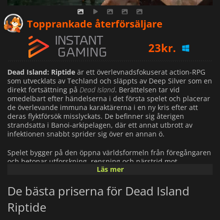
16
kr.
Topprankade återförsäljare
23
kr.
26
kr.
Dead Island: Riptide
är ett överlevnadsfokuserat action-RPG
som utvecklats av Techland och släppts av Deep Silver som en
direkt fortsättning på
Dead Island
. Berättelsen tar vid
omedelbart efter händelserna i det första spelet och placerar
de överlevande immuna karaktärerna i en ny kris efter att
deras flyktförsök misslyckats. De befinner sig återigen
strandsatta i Banoi-arkipelagen, där ett annat utbrott av
infektionen snabbt sprider sig över en annan ö.
Spelet bygger på den öppna världsformeln från föregångaren
och betonar utforskning, rensning och närstrid mot
Läs mer
överväldigande zombiehot. Spelarna måste navigera genom
översvämmade landskap och förstörda bosättningar, inklusive
De bästa priserna för Dead Island
täta djungelregioner och staden Henderson, samtidigt som de
hanterar begränsade resurser och tillverkar improviserade
Riptide
vapen för att hålla sig vid liv. Miljöfaror och skiftande
väderförhållanden gör överlevnaden ännu mer oförutsägbar.