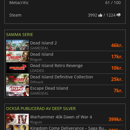
Metacritic
61 / 100
Steam
3992
/ 1224
SAMMA SERIE
Dead Island 2
46kr.
GAMESEAL
Dead Island
17kr.
Kinguin
Dead Island Retro Revenge
10kr.
LOADED
Dead Island Definitive Collection
25kr.
Difmark
Escape Dead Island
7kr.
GAMESEAL
OCKSÅ PUBLICERAD AV DEEP SILVER
Warhammer 40k Dawn of War 4
399kr.
Kinguin
Kingdom Come Deliverance – Saga Bundle