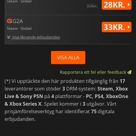
Steam · Global
28KR.
33kr.
G2A
33KR.
Steam · Global
Visa liknande erbjudanden
VISA ALLA
Rapportera ett fel eller feedback
(*) Vi upptäckte den här produkten tillgänglig från
17
leverantörer som stöder
3
DRM-system:
Steam, Xbox
Live & Sony PSN
på
4
plattformar -
PC, PS4, XboxOne
& Xbox Series X
. Spelet kommer i
3
utgåvor. Vårt
prisjämförelseverktyg har identifierat
75
digitala
erbjudanden.