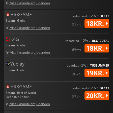
Visa liknande erbjudanden
HRKGAME
-12% :
rabattkod
DLC12
Steam · Global
18KR.
21kr.
Visa liknande erbjudanden
K4G
-12% :
rabattkod
DLC12DEAL
Steam · Global
18KR.
21kr.
Visa liknande erbjudanden
Yuplay
-3% :
rabattkod
YU3SUMMER
Steam · Global
19KR.
20kr.
HRKGAME
-12% :
rabattkod
DLC12
Steam · Rest of World
20KR.
23kr.
Definitive Edition
Visa liknande erbjudanden