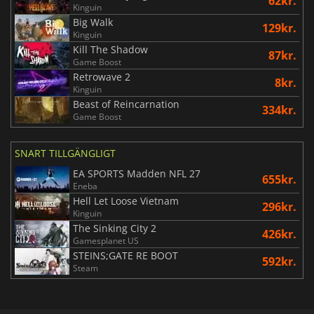
62kr.
Kinguin
Big Walk
129kr.
Kinguin
Kill The Shadow
87kr.
Game Boost
Retrowave 2
8kr.
Kinguin
Beast of Reincarnation
334kr.
Game Boost
SNART TILLGÄNGLIGT
EA SPORTS Madden NFL 27
655kr.
Eneba
Hell Let Loose Vietnam
296kr.
Kinguin
The Sinking City 2
426kr.
Gamesplanet US
STEINS;GATE RE BOOT
592kr.
Steam