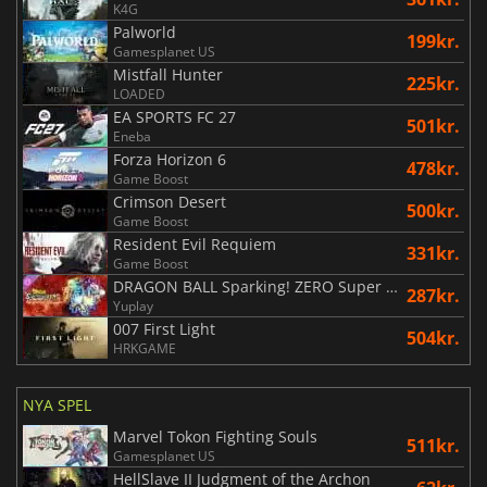
K4G
Palworld
199kr.
Gamesplanet US
Mistfall Hunter
225kr.
LOADED
EA SPORTS FC 27
501kr.
Eneba
Forza Horizon 6
478kr.
Game Boost
Crimson Desert
500kr.
Game Boost
Resident Evil Requiem
331kr.
Game Boost
DRAGON BALL Sparking! ZERO Super Limit Breaking NEO
287kr.
Yuplay
007 First Light
504kr.
HRKGAME
NYA SPEL
Marvel Tokon Fighting Souls
511kr.
Gamesplanet US
HellSlave II Judgment of the Archon