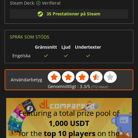
Steam Deck:
Verifierat
35 Prestationer på Steam
SPRÅK SOM STÖDS
Gränssnitt
Ljud
Undertexter
Engelska
Användarbetyg
Genomnittligt :
3.3
/
5
(
112
röster)
Featuring a total prize pool of
1,000 USDT
for the
top 10 players
on the