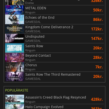
326kr.
Eneba
METAL EDEN
50kr.
Kinguin
Echoes of the End
86kr.
GAMESEAL
Kingdom Come Deliverance 2
172kr.
GAMESEAL
Undisputed
147kr.
GAMESEAL
Saints Row
20kr.
Kinguin
Beyond Contact
28kr.
Kinguin
Chorus
7kr.
Kinguin
Saints Row The Third Remastered
20kr.
GAMESEAL
POPULÄRASTE
Assassin's Creed Black Flag Resynced
428kr.
Kinguin
Halo Campaign Evolved
361kr.