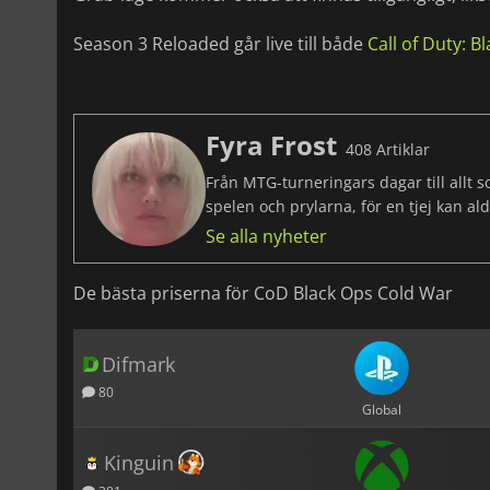
Season 3 Reloaded går live till både
Call of Duty: B
Fyra Frost
408 Artiklar
Från MTG-turneringars dagar till allt 
spelen och prylarna, för en tjej kan al
Se alla nyheter
De bästa priserna för CoD Black Ops Cold War
Difmark
80
Global
Kinguin