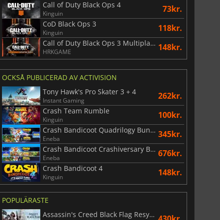
Call of Duty Black Ops 4
73kr.
Kinguin
CoD Black Ops 3
118kr.
Kinguin
Call of Duty Black Ops 3 Multiplayer Starter Pack
148kr.
HRKGAME
OCKSÅ PUBLICERAD AV ACTIVISION
Tony Hawk's Pro Skater 3 + 4
262kr.
Instant Gaming
Crash Team Rumble
100kr.
Kinguin
Crash Bandicoot Quadrilogy Bundle
345kr.
Eneba
Crash Bandicoot Crashiversary Bundle
676kr.
Eneba
Crash Bandicoot 4
148kr.
Kinguin
POPULÄRASTE
Assassin's Creed Black Flag Resynced
430kr.