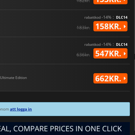
182kr.
-14% :
rabattkod
DLC14
158KR.
183kr.
-14% :
rabattkod
DLC14
547KR.
636kr.
662KR.
Ultimate Edition
 genom
att logga in