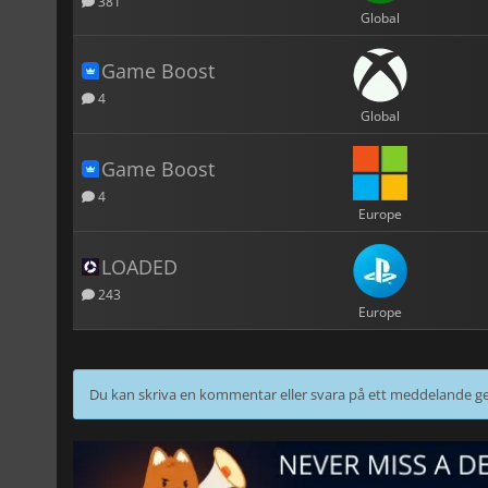
381
Global
Game Boost
4
Global
Game Boost
4
Europe
LOADED
243
Europe
Du kan skriva en kommentar eller svara på ett meddelande