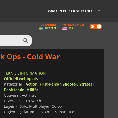
LOGGA IN ELLER REGISTRERA DIG
YOU ARE HERE
WE ALSO SUPPORT
Dark
SWEDEN
USA
mode
k Ops - Cold War
TEKNISK INFORMATION
Officiell webbplats
Kategorier :
Action
,
First-Person Shooter
,
Strategi
,
Berättande
,
Militär
Utgivare : Activision
Utvecklare : Treyarch
Läge(n) : Solo, Multiplayer, Co-op
Utgivningsdatum : 2023 njukčamánnu 8