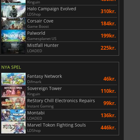
Kinguin
Halo Campaign Evolved
310kr.
LDShop
Corsair Cove
184kr.
Game Boost
Palworld
199kr.
Gamesplanet US
Mistfall Hunter
225kr.
LOADED
NYA SPEL
Fantasy Network
46kr.
Difmark
Sovereign Tower
110kr.
Kinguin
ReStory Chill Electronics Repairs
99kr.
Instant Gaming
Montabi
136kr.
LOADED
Marvel Tokon Fighting Souls
446kr.
LDShop