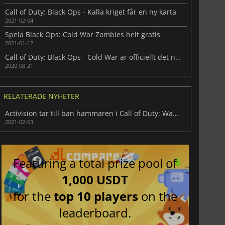
Call of Duty: Black Ops - Kalla kriget får en ny karta
2021-02-04
Spela Black Ops: Cold War Zombies helt gratis
2021-01-12
Call of Duty: Black Ops - Cold War är officiellt det nya spelet i serien
2020-08-21
RELATERADE NYHETER
Activision tar till ban hammaren i Call of Duty: Warzone
2021-02-03
Featuring a total prize pool of
1,000 USDT
for the
top 10 players
on the
leaderboard.