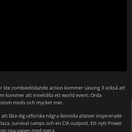
drar lite zombiedödande action kommer säsong 3 också att
som kommer att innehålla ett world event: Orda
 custom mods och mycket mer.
att låta dig utforska några ikoniska platser inspirerade
aza, survival camps och en CIA outpost. Ett nytt Power
iksom nya vapen med mera.