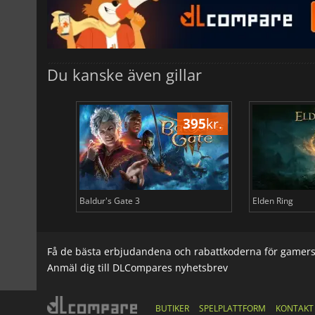
Du kanske även gillar
501
kr.
395
kr.
Baldur's Gate 3
Elden Ring
Få de bästa erbjudandena och rabattkoderna för gamer
Anmäl dig till DLCompares nyhetsbrev
BUTIKER
SPELPLATTFORM
KONTAKT