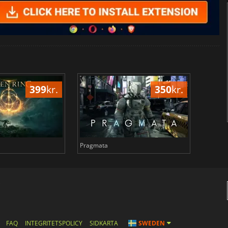
399
kr.
350
kr.
Pragmata
Total 
s
FAQ
INTEGRITETSPOLICY
SIDKARTA
SWEDEN