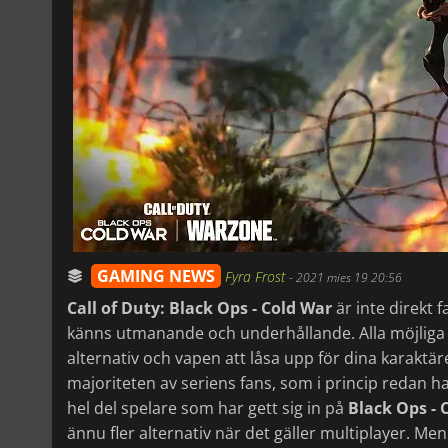
GAMING NEWS
Fyra Frost
-
2021 mies 19 20:56
Call of Duty: Black Ops - Cold War
är inte direkt 
känns utmanande och underhållande. Alla möjliga 
alternativ och vapen att låsa upp för dina karaktä
majoriteten av seriens fans, som i princip redan h
hel del spelare som har gett sig in på
Black Ops - 
ännu fler alternativ när det gäller multiplayer. M