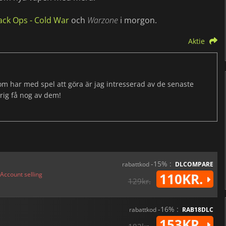
lack Ops - Cold War
och
Warzone
i morgon.
Aktie
som har med spel att göra är jag intresserad av de senaste
drig få nog av dem!
-15% :
rabattkod
DLCOMPARE
Account selling
110KR.
129kr.
-16% :
rabattkod
RAB18DLC
153KR.