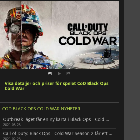
Visa detaljer och priser för spelet CoD Black Ops
Cold War
COD BLACK OPS COLD WAR NYHETER
Outbreak-läget får en ny karta i Black Ops - Cold War
2021-03-23
Call of Duty: Black Ops - Cold War Season 2 får ett nytt Zombie-läge
2021-02-23