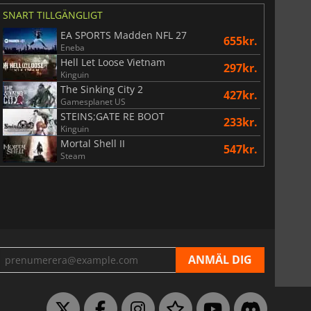
SNART TILLGÄNGLIGT
EA SPORTS Madden NFL 27
655kr.
Eneba
Hell Let Loose Vietnam
297kr.
Kinguin
The Sinking City 2
427kr.
Gamesplanet US
STEINS;GATE RE BOOT
74
kr.
170
kr.
233kr.
Kinguin
Mortal Shell II
547kr.
Steam
War WARHAMMER 3
Lies Of P